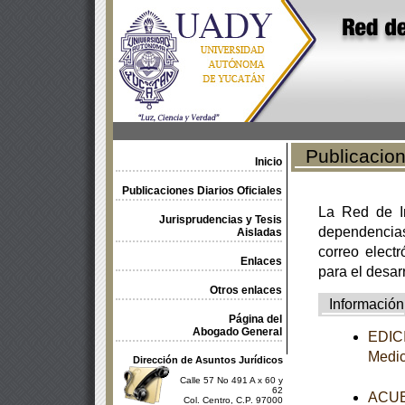
Publicacione
Inicio
Publicaciones Diarios Oficiales
La Red de In
Jurisprudencias y Tesis
dependencia
Aisladas
correo electr
Enlaces
para el desar
Otros enlaces
Información
Página del
Abogado General
EDICI
Medi
Dirección de Asuntos Jurídicos
Calle 57 No 491 A x 60 y
62
ACUER
Col. Centro, C.P. 97000