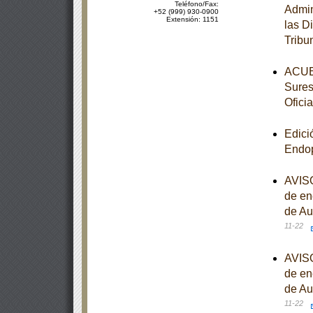
Teléfono/Fax:
Admin
+52 (999) 930-0900
Extensión: 1151
las D
Tribu
ACUER
Sures
Oficia
Edici
Endop
AVISO
de en
de Au
11-22
AVISO
de en
de Au
11-22