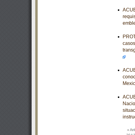
ACUER
requis
embl
PROTO
casos
trans
ACUER
conoce
Mexic
ACUER
Nacio
situa
instr
« Ant