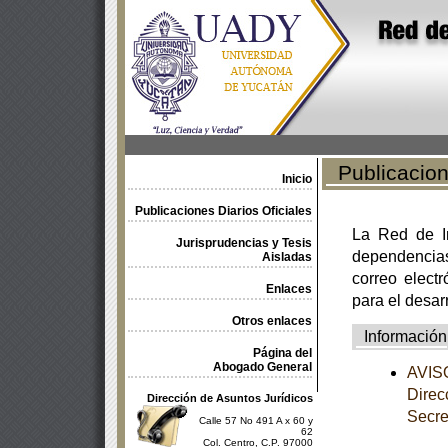
Publicacione
Inicio
Publicaciones Diarios Oficiales
La Red de In
Jurisprudencias y Tesis
dependencia
Aisladas
correo electr
Enlaces
para el desar
Otros enlaces
Información
Página del
Abogado General
AVISO
Direc
Dirección de Asuntos Jurídicos
Secre
Calle 57 No 491 A x 60 y
62
Col. Centro, C.P. 97000