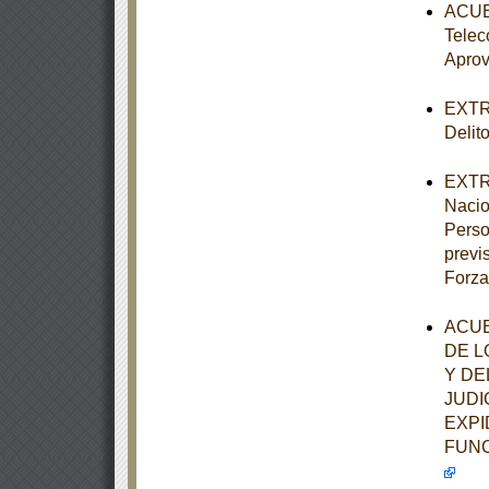
ACUER
Telec
Aprov
EXTRA
Delit
EXTRA
Nacio
Perso
previ
Forza
ACUE
DE L
Y DE
JUDI
EXPI
FUNC