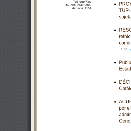
Teléfono/Fax:
PROY
+52 (999) 930-0900
Extensión: 1151
TUR-2
sujeta
RESOL
reini
como 
11-14
Publi
Estad
DÉCIM
Catál
ACUER
por e
admin
Gener