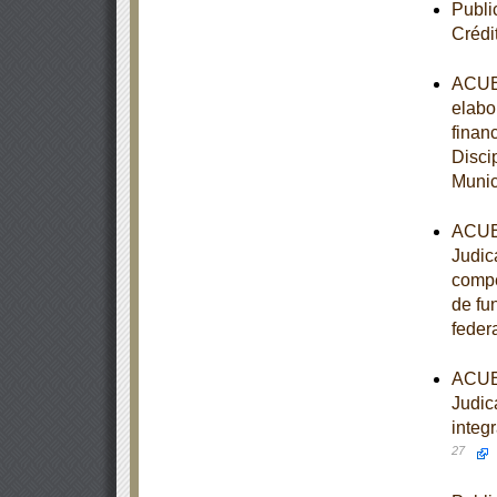
Publi
Crédi
ACUER
elabo
finan
Disci
Munic
ACUER
Judic
compet
de fu
feder
ACUER
Judica
integ
27