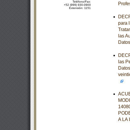
Teléfono/Fax:
Profe
+52 (999) 930-0900
Extensión: 1151
DECRE
para 
Trata
las A
Datos
DECRE
las P
Datos
veint
ACUE
MODI
1408
PODE
A LA