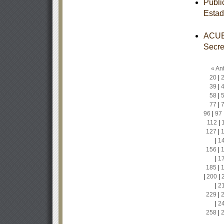
Publi
Estad
ACUER
Secre
« Ant
20
|
39
|
58
|
77
|
96
|
97
112
|
127
|
|
1
156
|
|
1
185
|
|
200
|
|
2
229
|
|
2
258
|