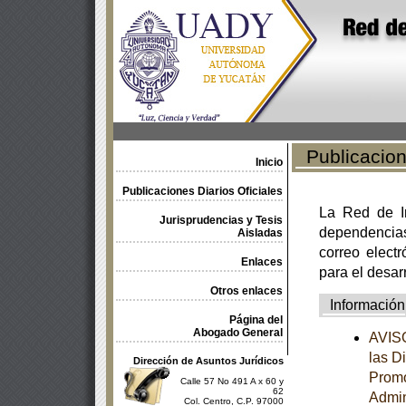
Publicacione
Inicio
Publicaciones Diarios Oficiales
La Red de In
Jurisprudencias y Tesis
dependencia
Aisladas
correo electr
Enlaces
para el desar
Otros enlaces
Información
Página del
Abogado General
AVISO
las D
Dirección de Asuntos Jurídicos
Promo
Calle 57 No 491 A x 60 y
62
Admin
Col. Centro, C.P. 97000