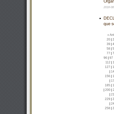
Organ
2018-08
DECLA
que s
« Ant
20
|
39
|
58
|
77
|
96
|
97
112
|
127
|
|
1
156
|
|
1
185
|
|
200
|
|
2
229
|
|
2
258
|