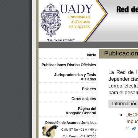
Publicacione
Inicio
Publicaciones Diarios Oficiales
La Red de In
Jurisprudencias y Tesis
dependencia
Aisladas
correo electr
Enlaces
para el desar
Otros enlaces
Información
Página del
Abogado General
DECRE
Impue
Dirección de Asuntos Jurídicos
17
Calle 57 No 491 A x 60 y
62
Col. Centro, C.P. 97000