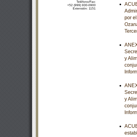
Teléfono/Fax:
ACUER
+52 (999) 930-0900
Extensión: 1151
Admin
por e
Ozana
Terce
ANEXO
Secre
y Ali
conju
Infor
ANEXO
Secre
y Ali
conju
Infor
ACUER
estab