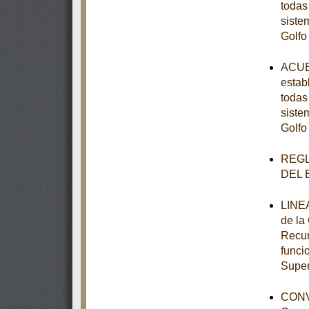
todas
siste
Golfo
ACUER
estab
todas
siste
Golfo
REGL
DEL 
LINEA
de la
Recur
funci
Super
CONV