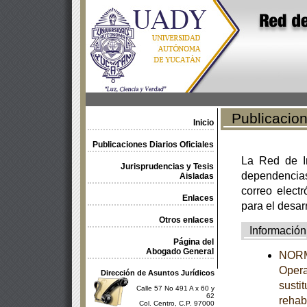
Publicacione
Inicio
Publicaciones Diarios Oficiales
La Red de In
Jurisprudencias y Tesis
dependencia
Aisladas
correo electr
Enlaces
para el desar
Otros enlaces
Información
Página del
Abogado General
NORMA
Opera
Dirección de Asuntos Jurídicos
susti
Calle 57 No 491 A x 60 y
62
rehab
Col. Centro, C.P. 97000