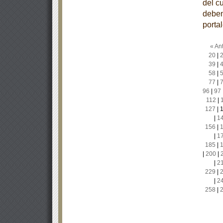
del c
deben
porta
« Ant
20
|
39
|
58
|
77
|
96
|
97
112
|
127
|
|
1
156
|
|
1
185
|
|
200
|
|
2
229
|
|
2
258
|