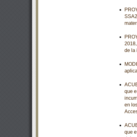
PROY
SSA2-
mater
PROY
2018, 
de la
MODIF
aplic
ACUER
que e
incum
en lo
Acces
ACUER
que e