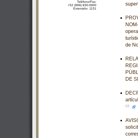
Teléfono/Fax:
super
+52 (999) 930-0900
Extensión: 1151
PROYE
NOM-0
opera
turís
de No
RELA
REGI
PÚBL
DE S
DECRE
artíc
03
AVISO
solic
corre