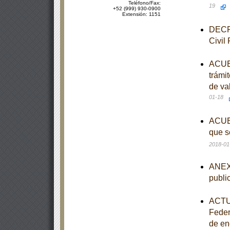
Teléfono/Fax:
19
+52 (999) 930-0900
Extensión: 1151
DECRE
Civil
ACUER
trámi
de val
01-18
ACUER
que s
2018-01
ANEXO
publi
ACTUA
Federa
de en