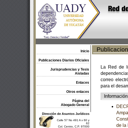
Publicacione
Inicio
Publicaciones Diarios Oficiales
La Red de In
Jurisprudencias y Tesis
dependencia
Aisladas
correo electr
Enlaces
para el desar
Otros enlaces
Información
Página del
Abogado General
DECRE
Ampar
Dirección de Asuntos Jurídicos
Const
Calle 57 No 491 A x 60 y
62
de la
Col. Centro, C.P. 97000