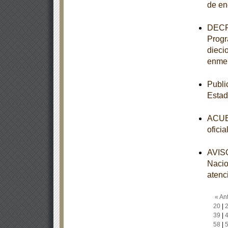
de en
DECRE
Progr
dieci
enmen
Publi
Esta
ACUER
ofici
AVISO
Nacio
atenc
« Ant
20
|
39
|
58
|