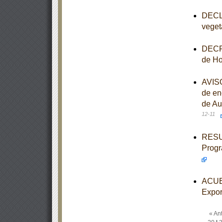
DECLA
veget
DECRE
de Ho
AVISO
de en
de Au
12-11
RESUL
Progr
ACUER
Expor
« Ant