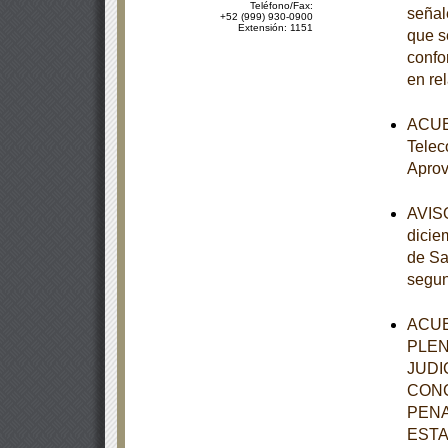
Teléfono/Fax:
señal
+52 (999) 930-0900
Extensión: 1151
que s
confo
en re
ACUER
Telec
Aprov
AVISO
dicie
de Sa
segun
ACUE
PLEN
JUDI
CONC
PENA
ESTA