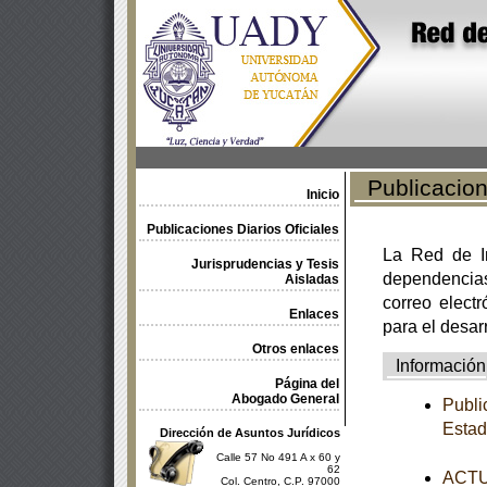
Publicacione
Inicio
Publicaciones Diarios Oficiales
La Red de In
Jurisprudencias y Tesis
dependencia
Aisladas
correo electr
Enlaces
para el desar
Otros enlaces
Información
Página del
Abogado General
Publi
Esta
Dirección de Asuntos Jurídicos
Calle 57 No 491 A x 60 y
62
ACTUA
Col. Centro, C.P. 97000