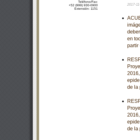
Teléfono/Fax:
2017-11
+52 (999) 930-0900
Extensión: 1151
ACUER
imáge
deber
en to
partir
RESPU
Proye
2016,
epide
de la
RESPU
Proye
2016,
epide
de la