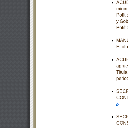
ACUER
mínim
Polít
y Gob
Políti
MANUA
Ecolo
ACUER
aprue
Titula
perio
SECR
CONS
SECR
CONS