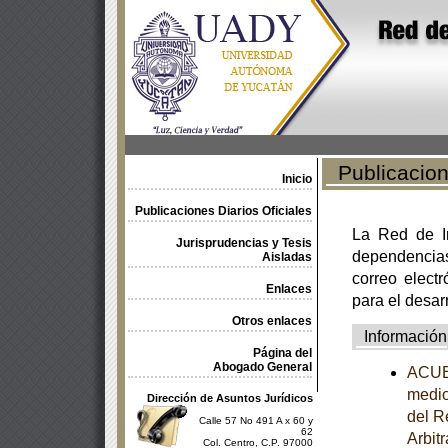
Publicacione
Inicio
Publicaciones Diarios Oficiales
La Red de In
Jurisprudencias y Tesis
dependencia
Aisladas
correo electr
Enlaces
para el desar
Otros enlaces
Información
Página del
Abogado General
ACUER
medio
Dirección de Asuntos Jurídicos
del R
Calle 57 No 491 A x 60 y
62
Arbit
Col. Centro, C.P. 97000