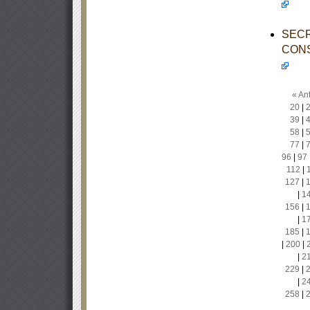
SECR
CONS
« Ant
20
|
39
|
58
|
77
|
96
|
97
112
|
127
|
|
1
156
|
|
1
185
|
|
200
|
|
2
229
|
|
2
258
|