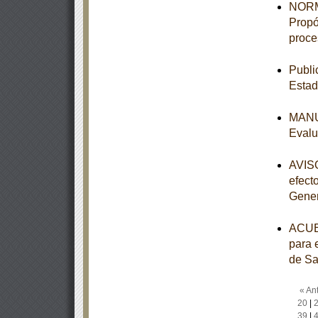
NORM
Propó
proce
Publi
Estad
MANUA
Evalu
AVISO
efect
Genera
ACUER
para e
de Sal
« Ant
20
|
39
|