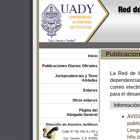
Publicacione
Inicio
Publicaciones Diarios Oficiales
La Red de In
Jurisprudencias y Tesis
dependencia
Aisladas
correo electr
Enlaces
para el desar
Otros enlaces
Información
Página del
Abogado General
AVISO
publi
Dirección de Asuntos Jurídicos
Lengu
Calle 57 No 491 A x 60 y
62
hñu (
Col. Centro, C.P. 97000