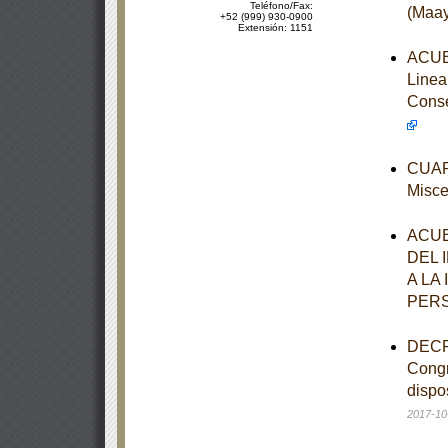
Teléfono/Fax:
(Maay
+52 (999) 930-0900
Extensión: 1151
ACUER
Linea
Conse
CUART
Misce
ACUE
DEL 
A LA
PER
DECRE
Congr
dispo
2017-10