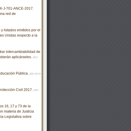
X-J-701-ANCE-2017.
una red de
 listados emitidos por el
es Unidas respecto a la
ar intercambiabilidad de
eberán aplicárseles.
2017-
ducación Pública.
2017-09-19
otección Civil 2017.
2017-
s 16, 17 y 73 de la
en materia de Justicia
ia Legislativa sobre