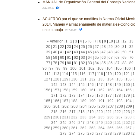
MANUAL de Organización General del Consejo Nacional
2017-09-18
ACUERDO por el que se modifica la Norma Oficial Me
2014, Manejo y almacenamiento de materiales-Condicio
en el trabajo.
2017-09-18
« Anterior
|
1
|
2
|
3
|
4
|
5
|
6
|
7
|
8
|
9
|
10
|
11
|
12
|
13
20
|
21
|
22
|
23
|
24
|
25
|
26
|
27
|
28
|
29
|
30
|
31
|
32
39
|
40
|
41
|
42
|
43
|
44
|
45
|
46
|
47
|
48
|
49
|
50
|
51
58
|
59
|
60
|
61
|
62
|
63
|
64
|
65
|
66
|
67
|
68
|
69
|
70
77
|
78
|
79
|
80
|
81
|
82
|
83
|
84
|
85
|
86
|
87
|
88
|
89
96
|
97
|
98
|
99
|
100
|
101
|
102
|
103
|
104
|
105
|
106
|
112
|
113
|
114
|
115
|
116
|
117
|
118
|
119
|
120
|
121
|
1
127
|
128
|
129
|
130
|
131
|
132
|
133
|
134
|
135
|
136
|
|
142
|
143
|
144
|
145
|
146
|
147
|
148
|
149
|
150
|
1
156
|
157
|
158
|
159
|
160
|
161
|
162
|
163
|
164
|
165
|
|
171
|
172
|
173
|
174
|
175
|
176
|
177
|
178
|
179
|
1
185
|
186
|
187
|
188
|
189
|
190
|
191
|
192
|
193
|
194
|
|
200
|
201
|
202
|
203
|
204
|
205
|
206
|
207
|
208
|
209
|
|
215
|
216
|
217
|
218
|
219
|
220
|
221
|
222
|
223
|
2
229
|
230
|
231
|
232
|
233
|
234
|
235
|
236
|
237
|
238
|
|
244
|
245
|
246
|
247
|
248
|
249
|
250
|
251
|
252
|
2
258
|
259
|
260
|
261
|
262
|
263
|
264
|
265
|
266
|
267
|
|
273
|
274
|
275
|
276
|
277
|
278
|
279
|
280
|
2