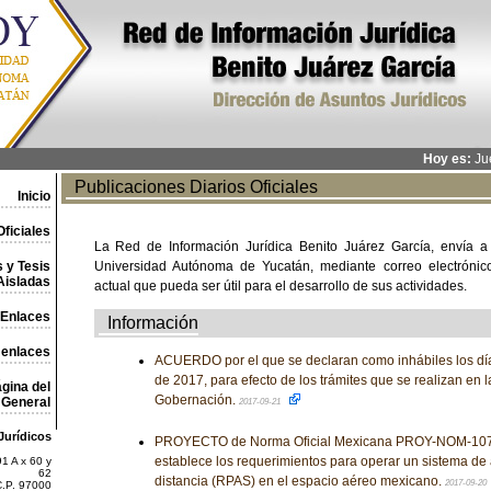
Hoy es:
Jue
Publicaciones Diarios Oficiales
Inicio
ficiales
La Red de Información Jurídica Benito Juárez García, envía a
 y Tesis
Universidad Autónoma de Yucatán, mediante correo electrónico,
Aisladas
actual que pueda ser útil para el desarrollo de sus actividades.
Enlaces
Información
 enlaces
ACUERDO por el que se declaran como inhábiles los dí
de 2017, para efecto de los trámites que se realizan en l
gina del
Gobernación.
General
2017-09-21
Jurídicos
PROYECTO de Norma Oficial Mexicana PROY-NOM-10
establece los requerimientos para operar un sistema de
1 A x 60 y
62
distancia (RPAS) en el espacio aéreo mexicano.
2017-09-20
C.P. 97000