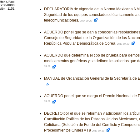
éfono/Fax:
 930-0900
sión: 1151
DECLARATORIA de vigencia de la Norma Mexicana NM
Seguridad de los equipos conectados eléctricamente a 
telecomunicaciones.
2017-09-20
ACUERDO por el que se dan a conocer las resoluciones y
Consejo de Seguridad de la Organización de las Nacion
República Popular Democrática de Corea.
2017-09-20
ACUERDO que determina el tipo de prueba para demostr
medicamentos genéricos y se definen los criterios que d
09-19
MANUAL de Organización General de la Secretaría de E
ACUERDO por el que se otorga el Premio Nacional de Pr
09-19
DECRETO por el que se reforman y adicionan los artículo
Constitución Política de los Estados Unidos Mexicanos, 
Cotidiana (Solución de Fondo del Conflicto y Competenc
Procedimientos Civiles y Fa
2017-09-18