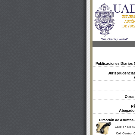
Publicaciones Diarios O
Jurisprudencias
Otros
Pá
Abogado 
Dirección de Asuntos 
Calle 57 No 49
Col. Centro, 