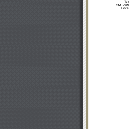
Tel
+52 (999)
Exten