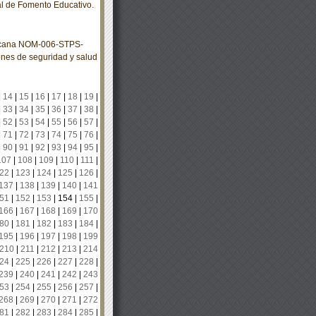
 de Fomento Educativo.
xicana NOM-006-STPS-
nes de seguridad y salud
|
14
|
15
|
16
|
17
|
18
|
19
|
|
33
|
34
|
35
|
36
|
37
|
38
|
|
52
|
53
|
54
|
55
|
56
|
57
|
|
71
|
72
|
73
|
74
|
75
|
76
|
|
90
|
91
|
92
|
93
|
94
|
95
|
107
|
108
|
109
|
110
|
111
|
22
|
123
|
124
|
125
|
126
|
137
|
138
|
139
|
140
|
141
51
|
152
|
153
|
154
|
155
|
166
|
167
|
168
|
169
|
170
80
|
181
|
182
|
183
|
184
|
195
|
196
|
197
|
198
|
199
210
|
211
|
212
|
213
|
214
24
|
225
|
226
|
227
|
228
|
239
|
240
|
241
|
242
|
243
53
|
254
|
255
|
256
|
257
|
268
|
269
|
270
|
271
|
272
81
|
282
|
283
|
284
|
285
|