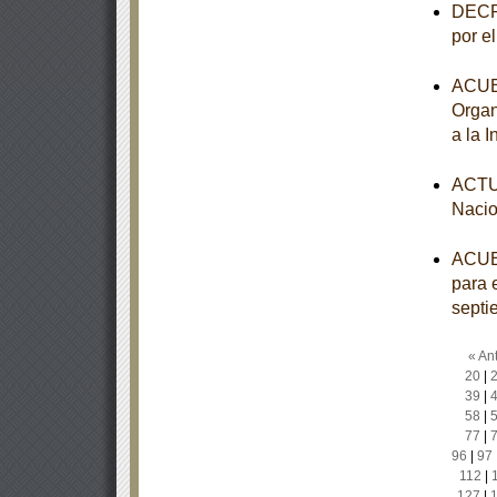
DECRE
por e
ACUER
Organ
a la 
ACTUA
Nacio
ACUER
para e
septi
« Ant
20
|
39
|
58
|
77
|
96
|
97
112
|
127
|