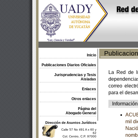
Publicacione
Inicio
Publicaciones Diarios Oficiales
La Red de In
Jurisprudencias y Tesis
dependencia
Aisladas
correo electr
Enlaces
para el desar
Otros enlaces
Información
Página del
Abogado General
ACUER
mil d
Dirección de Asuntos Jurídicos
Nació
Calle 57 No 491 A x 60 y
62
nombr
Col. Centro, C.P. 97000