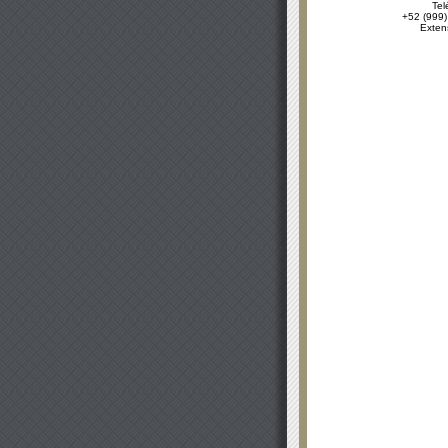
Tel
+52 (999)
Exten