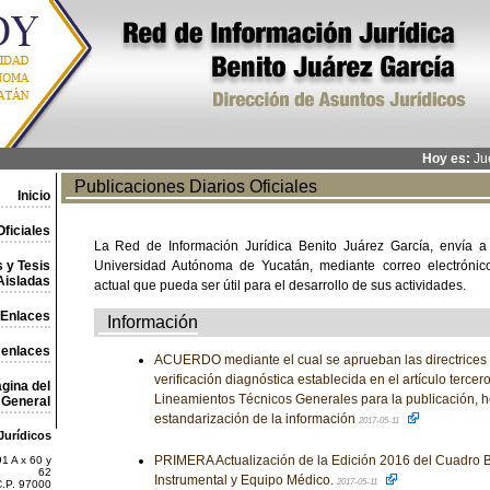
Hoy es:
Jue
Publicaciones Diarios Oficiales
Inicio
ficiales
La Red de Información Jurídica Benito Juárez García, envía a
 y Tesis
Universidad Autónoma de Yucatán, mediante correo electrónico,
Aisladas
actual que pueda ser útil para el desarrollo de sus actividades.
Enlaces
Información
 enlaces
ACUERDO mediante el cual se aprueban las directrices p
verificación diagnóstica establecida en el artículo tercero
gina del
Lineamientos Técnicos Generales para la publicación, 
General
estandarización de la información
2017-05-11
Jurídicos
PRIMERA Actualización de la Edición 2016 del Cuadro B
1 A x 60 y
62
Instrumental y Equipo Médico.
2017-05-11
C.P. 97000