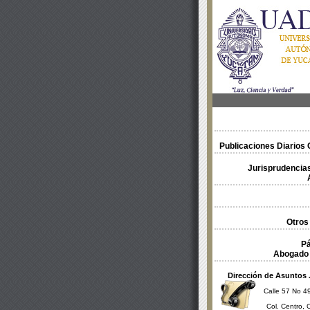
Publicaciones Diarios O
Jurisprudencias
Otros
Pá
Abogado 
Dirección de Asuntos 
Calle 57 No 49
Col. Centro, 