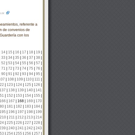
5-04
mientos, referente a
ón de convenios de
 Guardería con los
|
14
|
15
|
16
|
17
|
18
|
19
|
|
33
|
34
|
35
|
36
|
37
|
38
|
|
52
|
53
|
54
|
55
|
56
|
57
|
|
71
|
72
|
73
|
74
|
75
|
76
|
|
90
|
91
|
92
|
93
|
94
|
95
|
107
|
108
|
109
|
110
|
111
|
22
|
123
|
124
|
125
|
126
|
137
|
138
|
139
|
140
|
141
51
|
152
|
153
|
154
|
155
|
166
|
167
|
168
|
169
|
170
80
|
181
|
182
|
183
|
184
|
195
|
196
|
197
|
198
|
199
210
|
211
|
212
|
213
|
214
24
|
225
|
226
|
227
|
228
|
239
|
240
|
241
|
242
|
243
53
|
254
|
255
|
256
|
257
|