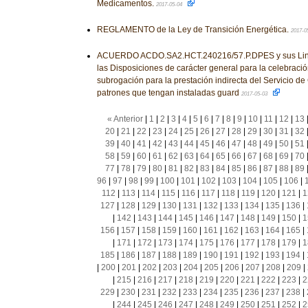
Medicamentos.
2017-05-04
REGLAMENTO de la Ley de Transición Energética.
2017-0
ACUERDO ACDO.SA2.HCT.240216/57.P.DPES y sus Linea
las Disposiciones de carácter general para la celebraci
subrogación para la prestación indirecta del Servicio de
patrones que tengan instaladas guard
2017-05-03
« Anterior
|
1
|
2
|
3
|
4
|
5
|
6
|
7
|
8
|
9
|
10
|
11
|
12
|
13
20
|
21
|
22
|
23
|
24
|
25
|
26
|
27
|
28
|
29
|
30
|
31
|
32
39
|
40
|
41
|
42
|
43
|
44
|
45
|
46
|
47
|
48
|
49
|
50
|
51
58
|
59
|
60
|
61
|
62
|
63
|
64
|
65
|
66
|
67
|
68
|
69
|
70
77
|
78
|
79
|
80
|
81
|
82
|
83
|
84
|
85
|
86
|
87
|
88
|
89
96
|
97
|
98
|
99
|
100
|
101
|
102
|
103
|
104
|
105
|
106
|
112
|
113
|
114
|
115
|
116
|
117
|
118
|
119
|
120
|
121
|
1
127
|
128
|
129
|
130
|
131
|
132
|
133
|
134
|
135
|
136
|
|
142
|
143
|
144
|
145
|
146
|
147
|
148
|
149
|
150
|
1
156
|
157
|
158
|
159
|
160
|
161
|
162
|
163
|
164
|
165
|
|
171
|
172
|
173
|
174
|
175
|
176
|
177
|
178
|
179
|
1
185
|
186
|
187
|
188
|
189
|
190
|
191
|
192
|
193
|
194
|
|
200
|
201
|
202
|
203
|
204
|
205
|
206
|
207
|
208
|
209
|
|
215
|
216
|
217
|
218
|
219
|
220
|
221
|
222
|
223
|
2
229
|
230
|
231
|
232
|
233
|
234
|
235
|
236
|
237
|
238
|
|
244
|
245
|
246
|
247
|
248
|
249
|
250
|
251
|
252
|
2