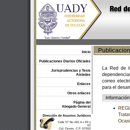
Publicacione
Inicio
Publicaciones Diarios Oficiales
La Red de In
Jurisprudencias y Tesis
dependencia
Aisladas
correo electr
Enlaces
para el desar
Otros enlaces
Información
Página del
Abogado General
REGLA
Trata
Dirección de Asuntos Jurídicos
Ocasi
Calle 57 No 491 A x 60 y
62
Col. Centro, C.P. 97000