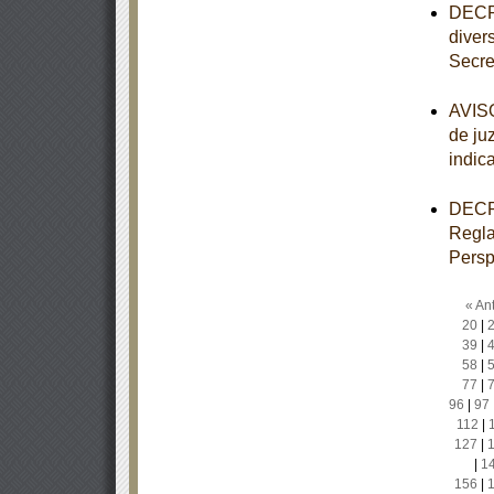
DECRE
diver
Secre
AVISO
de ju
indic
DECRE
Regla
Persp
« Ant
20
|
39
|
58
|
77
|
96
|
97
112
|
127
|
|
1
156
|