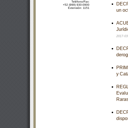
Teléfono/Fax:
DECRE
+52 (999) 930-0900
Extensión: 1151
un oct
ACUER
Jurídi
2017-03
DECRE
derog
PRIME
y Cat
REGLA
Evalu
Rara
DECRE
dispo