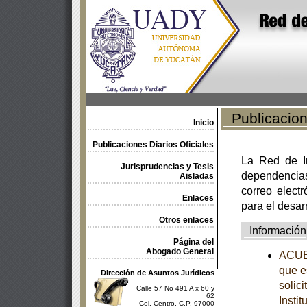
Publicacione
Inicio
Publicaciones Diarios Oficiales
La Red de In
Jurisprudencias y Tesis
dependencia
Aisladas
correo electr
Enlaces
para el desar
Otros enlaces
Información
Página del
Abogado General
ACUER
que e
Dirección de Asuntos Jurídicos
solic
Calle 57 No 491 A x 60 y
62
Insti
Col. Centro, C.P. 97000