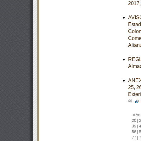
2017,
AVISO
Estad
Colom
Comer
Alian
REGLA
Almac
ANEXOS
25, 2
Exter
09
« Ant
20
|
39
|
58
|
77
|