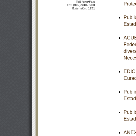
Teléfono/Fax:
Prote
+52 (999) 930-0900
Extensión: 1151
Publi
Estad
ACUER
Feder
diver
Nece
EDICI
Curac
Publi
Estad
Publi
Estad
ANEXO