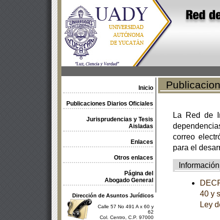
Publicacione
Inicio
Publicaciones Diarios Oficiales
La Red de In
Jurisprudencias y Tesis
dependencia
Aisladas
correo electr
Enlaces
para el desar
Otros enlaces
Información
Página del
Abogado General
DECRE
40 y 
Dirección de Asuntos Jurídicos
Ley d
Calle 57 No 491 A x 60 y
62
Col. Centro, C.P. 97000