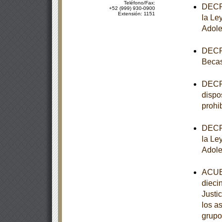
Teléfono/Fax:
DECRE
+52 (999) 930-0900
Extensión: 1151
la Le
Adole
DECRE
Becas
DECRE
dispo
prohib
DECRE
la Le
Adole
ACUER
dieci
Justi
los a
grupo