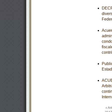
DECRE
divers
Feder
Acuer
admini
condo
fisca
contr
Publi
Esta
ACUER
Arbit
conti
Inter
« Ant