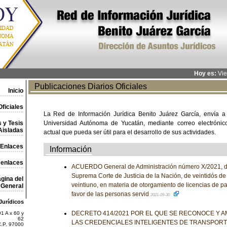
Hoy es:
Vie
Publicaciones Diarios Oficiales
Inicio
ficiales
La Red de Información Jurídica Benito Juárez García, envía a
 y Tesis
Universidad Autónoma de Yucatán, mediante correo electrónico,
Aisladas
actual que pueda ser útil para el desarrollo de sus actividades.
Enlaces
Información
 enlaces
ACUERDO General de Administración número X/2021, de
Suprema Corte de Justicia de la Nación, de veintidós de
gina del
veintiuno, en materia de otorgamiento de licencias de p
General
favor de las personas servid
2021-09-30
Jurídicos
DECRETO 414/2021 POR EL QUE SE RECONOCE Y AM
1 A x 60 y
62
LAS CREDENCIALES INTELIGENTES DE TRANSPOR
C.P. 97000