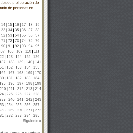
tudes de preliberación de
tanto de personas en
|
14
|
15
|
16
|
17
|
18
|
19
|
|
33
|
34
|
35
|
36
|
37
|
38
|
|
52
|
53
|
54
|
55
|
56
|
57
|
|
71
|
72
|
73
|
74
|
75
|
76
|
|
90
|
91
|
92
|
93
|
94
|
95
|
107
|
108
|
109
|
110
|
111
|
22
|
123
|
124
|
125
|
126
|
137
|
138
|
139
|
140
|
141
51
|
152
|
153
|
154
|
155
|
166
|
167
|
168
|
169
|
170
80
|
181
|
182
|
183
|
184
|
195
|
196
|
197
|
198
|
199
210
|
211
|
212
|
213
|
214
24
|
225
|
226
|
227
|
228
|
239
|
240
|
241
|
242
|
243
53
|
254
|
255
|
256
|
257
|
268
|
269
|
270
|
271
|
272
81
|
282
|
283
|
284
|
285
|
Siguiente »
tivos, siempre y cuando no