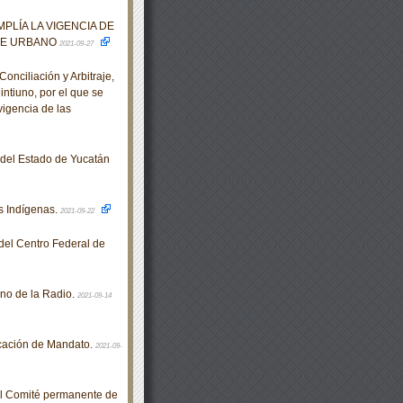
PLÍA LA VIGENCIA DE
TE URBANO
2021-09-27
nciliación y Arbitraje,
intiuno, por el que se
vigencia de las
o del Estado de Yucatán
 Indígenas.
2021-09-22
el Centro Federal de
no de la Radio.
2021-09-14
cación de Mandato.
2021-09-
el Comité permanente de