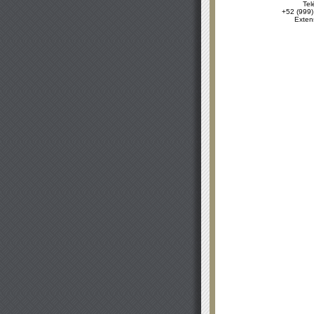
Tel
+52 (999)
Exten