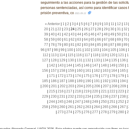
seguimiento a las acciones para la gestión de las solici
personas sentenciadas, así como para identificar casos 
prisión preventiva, co
2021-09-13
« Anterior
|
1
|
2
|
3
|
4
|
5
|
6
|
7
|
8
|
9
|
10
|
11
|
12
|
13
20
|
21
|
22
|
23
|
24
|
25
|
26
|
27
|
28
|
29
|
30
|
31
|
32
39
|
40
|
41
|
42
|
43
|
44
|
45
|
46
|
47
|
48
|
49
|
50
|
51
58
|
59
|
60
|
61
|
62
|
63
|
64
|
65
|
66
|
67
|
68
|
69
|
70
77
|
78
|
79
|
80
|
81
|
82
|
83
|
84
|
85
|
86
|
87
|
88
|
89
96
|
97
|
98
|
99
|
100
|
101
|
102
|
103
|
104
|
105
|
106
|
112
|
113
|
114
|
115
|
116
|
117
|
118
|
119
|
120
|
121
|
1
127
|
128
|
129
|
130
|
131
|
132
|
133
|
134
|
135
|
136
|
|
142
|
143
|
144
|
145
|
146
|
147
|
148
|
149
|
150
|
1
156
|
157
|
158
|
159
|
160
|
161
|
162
|
163
|
164
|
165
|
|
171
|
172
|
173
|
174
|
175
|
176
|
177
|
178
|
179
|
1
185
|
186
|
187
|
188
|
189
|
190
|
191
|
192
|
193
|
194
|
|
200
|
201
|
202
|
203
|
204
|
205
|
206
|
207
|
208
|
209
|
|
215
|
216
|
217
|
218
|
219
|
220
|
221
|
222
|
223
|
2
229
|
230
|
231
|
232
|
233
|
234
|
235
|
236
|
237
|
238
|
|
244
|
245
|
246
|
247
|
248
|
249
|
250
|
251
|
252
|
2
258
|
259
|
260
|
261
|
262
|
263
|
264
|
265
|
266
|
267
|
|
273
|
274
|
275
|
276
|
277
|
278
|
279
|
280
|
2
rvados Abogado General, UADY 2026. Esta página puede ser reproducida con fines no lucra