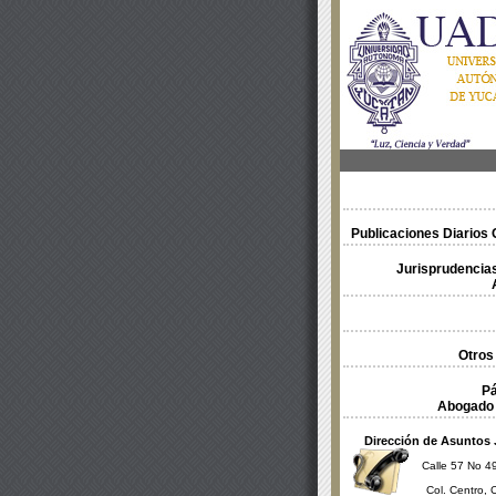
Publicaciones Diarios O
Jurisprudencias
Otros
Pá
Abogado 
Dirección de Asuntos 
Calle 57 No 49
Col. Centro, 