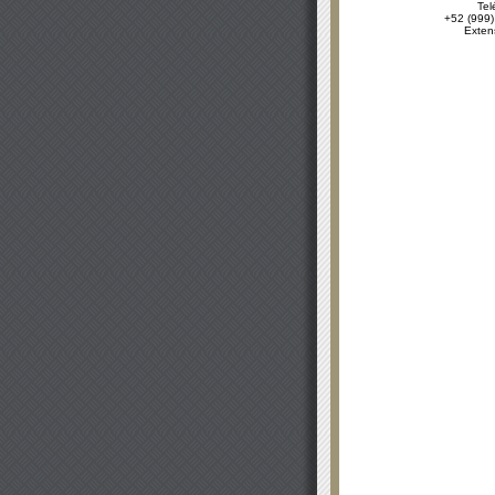
Tel
+52 (999)
Exten