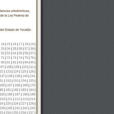
tancias ortodrómicas,
1 de la Ley Federal de
o del Estado de Yucatán
|
14
|
15
|
16
|
17
|
18
|
19
|
|
33
|
34
|
35
|
36
|
37
|
38
|
|
52
|
53
|
54
|
55
|
56
|
57
|
|
71
|
72
|
73
|
74
|
75
|
76
|
|
90
|
91
|
92
|
93
|
94
|
95
|
107
|
108
|
109
|
110
|
111
|
22
|
123
|
124
|
125
|
126
|
137
|
138
|
139
|
140
|
141
51
|
152
|
153
|
154
|
155
|
166
|
167
|
168
|
169
|
170
80
|
181
|
182
|
183
|
184
|
195
|
196
|
197
|
198
|
199
210
|
211
|
212
|
213
|
214
24
|
225
|
226
|
227
|
228
|
239
|
240
|
241
|
242
|
243
53
|
254
|
255
|
256
|
257
|