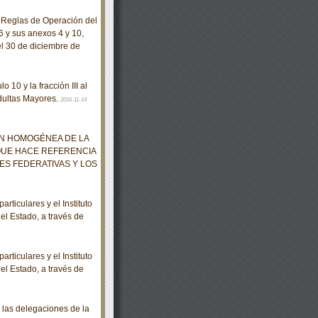
 Reglas de Operación del
6 y sus anexos 4 y 10,
l 30 de diciembre de
 10 y la fracción III al
Adultas Mayores.
2016-11-14
ÓN HOMOGÉNEA DE LA
QUE HACE REFERENCIA
DES FEDERATIVAS Y LOS
ticulares y el Instituto
el Estado, a través de
ticulares y el Instituto
el Estado, a través de
 las delegaciones de la