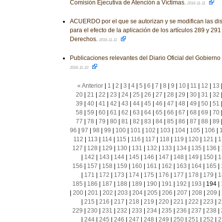
Comisión Ejecutiva de Atención a Víctimas.
2016-11-11
ACUERDO por el que se autorizan y se modifican las dis
para el efecto de la aplicación de los artículos 289 y 29
Derechos.
2016-11-11
Publicaciones relevantes del Diario Oficial del Gobiern
2016-11-10
« Anterior
|
1
|
2
|
3
|
4
|
5
|
6
|
7
|
8
|
9
|
10
|
11
|
12
|
13
20
|
21
|
22
|
23
|
24
|
25
|
26
|
27
|
28
|
29
|
30
|
31
|
32
39
|
40
|
41
|
42
|
43
|
44
|
45
|
46
|
47
|
48
|
49
|
50
|
51
58
|
59
|
60
|
61
|
62
|
63
|
64
|
65
|
66
|
67
|
68
|
69
|
70
77
|
78
|
79
|
80
|
81
|
82
|
83
|
84
|
85
|
86
|
87
|
88
|
89
96
|
97
|
98
|
99
|
100
|
101
|
102
|
103
|
104
|
105
|
106
|
112
|
113
|
114
|
115
|
116
|
117
|
118
|
119
|
120
|
121
|
1
127
|
128
|
129
|
130
|
131
|
132
|
133
|
134
|
135
|
136
|
|
142
|
143
|
144
|
145
|
146
|
147
|
148
|
149
|
150
|
1
156
|
157
|
158
|
159
|
160
|
161
|
162
|
163
|
164
|
165
|
|
171
|
172
|
173
|
174
|
175
|
176
|
177
|
178
|
179
|
1
185
|
186
|
187
|
188
|
189
|
190
|
191
|
192
|
193
|
194
|
|
200
|
201
|
202
|
203
|
204
|
205
|
206
|
207
|
208
|
209
|
|
215
|
216
|
217
|
218
|
219
|
220
|
221
|
222
|
223
|
2
229
|
230
|
231
|
232
|
233
|
234
|
235
|
236
|
237
|
238
|
|
244
|
245
|
246
|
247
|
248
|
249
|
250
|
251
|
252
|
2