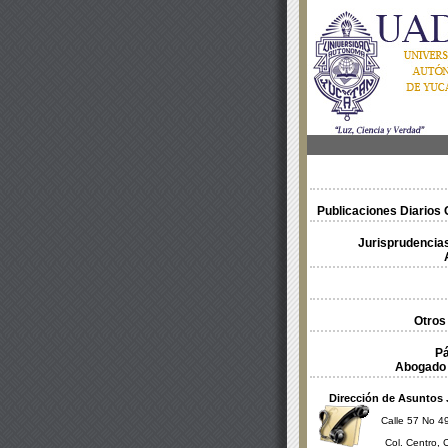
Publicaciones Diarios O
Jurisprudencias
Otros
Pá
Abogado 
Dirección de Asuntos 
Calle 57 No 49
Col. Centro, 