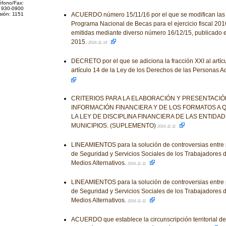
éfono/Fax:
 930-0900
sión: 1151
ACUERDO número 15/11/16 por el que se modifican las
Programa Nacional de Becas para el ejercicio fiscal 201
emitidas mediante diverso número 16/12/15, publicado e
2015.
2016-11-14
DECRETO por el que se adiciona la fracción XXI al artículo
artículo 14 de la Ley de los Derechos de las Personas 
CRITERIOS PARA LA ELABORACIÓN Y PRESENTACI
INFORMACIÓN FINANCIERA Y DE LOS FORMATOS A 
LA LEY DE DISCIPLINA FINANCIERA DE LAS ENTIDA
MUNICIPIOS. (SUPLEMENTO)
2016-11-11
LINEAMIENTOS para la solución de controversias entre par
de Seguridad y Servicios Sociales de los Trabajadores d
Medios Alternativos.
2016-11-11
LINEAMIENTOS para la solución de controversias entre par
de Seguridad y Servicios Sociales de los Trabajadores d
Medios Alternativos.
2016-11-11
ACUERDO que establece la circunscripción territorial de