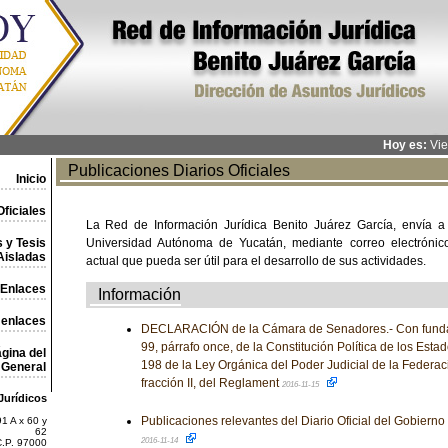
Hoy es:
Vie
Publicaciones Diarios Oficiales
Inicio
ficiales
La Red de Información Jurídica Benito Juárez García, envía a
 y Tesis
Universidad Autónoma de Yucatán, mediante correo electrónico,
Aisladas
actual que pueda ser útil para el desarrollo de sus actividades.
Enlaces
Información
 enlaces
DECLARACIÓN de la Cámara de Senadores.- Con fundam
99, párrafo once, de la Constitución Política de los Est
gina del
198 de la Ley Orgánica del Poder Judicial de la Federaci
General
fracción II, del Reglament
2016-11-15
Jurídicos
Publicaciones relevantes del Diario Oficial del Gobiern
1 A x 60 y
62
2016-11-14
C.P. 97000