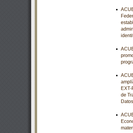
ACUER
Federa
estab
admin
ident
ACUER
promo
progr
ACUER
amplí
EXT-P
de Tr
Datos
ACUER
Econo
mater