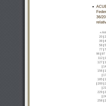
ACUER
Feder
36/20
relat
« Ant
20
|
39
|
58
|
77
|
96
|
97
112
|
127
|
|
1
156
|
|
1
185
|
|
200
|
|
2
229
|
|
2
258
|