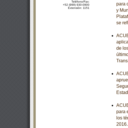
Teléfono/Fax:
para 
+52 (999) 930-0900
Extensión: 1151
y Muni
Plata
se ref
ACUER
aplic
de lo
últim
Trans
ACUER
aprue
Segur
Estad
ACUER
para 
los t
2016