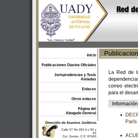
Publicacione
Inicio
Publicaciones Diarios Oficiales
La Red de In
Jurisprudencias y Tesis
dependencia
Aisladas
correo electr
Enlaces
para el desar
Otros enlaces
Información
Página del
Abogado General
DECRE
París
Dirección de Asuntos Jurídicos
Calle 57 No 491 A x 60 y
62
ACUER
Col. Centro, C.P. 97000