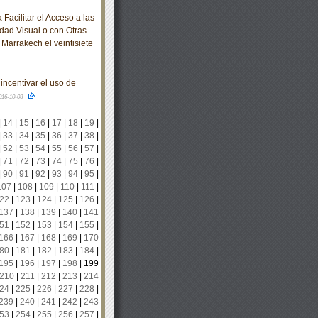
acilitar el Acceso a las
dad Visual o con Otras
Marrakech el veintisiete
incentivar el uso de
016-10-03
|
14
|
15
|
16
|
17
|
18
|
19
|
|
33
|
34
|
35
|
36
|
37
|
38
|
|
52
|
53
|
54
|
55
|
56
|
57
|
|
71
|
72
|
73
|
74
|
75
|
76
|
|
90
|
91
|
92
|
93
|
94
|
95
|
107
|
108
|
109
|
110
|
111
|
22
|
123
|
124
|
125
|
126
|
137
|
138
|
139
|
140
|
141
51
|
152
|
153
|
154
|
155
|
166
|
167
|
168
|
169
|
170
80
|
181
|
182
|
183
|
184
|
195
|
196
|
197
|
198
|
199
210
|
211
|
212
|
213
|
214
24
|
225
|
226
|
227
|
228
|
239
|
240
|
241
|
242
|
243
53
|
254
|
255
|
256
|
257
|