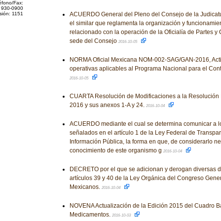
éfono/Fax:
 930-0900
sión: 1151
ACUERDO General del Pleno del Consejo de la Judicatu
el similar que reglamenta la organización y funcionamie
relacionado con la operación de la Oficialía de Partes y C
sede del Consejo
2016-10-05
NORMA Oficial Mexicana NOM-002-SAG/GAN-2016, Activ
operativas aplicables al Programa Nacional para el Contr
2016-10-05
CUARTA Resolución de Modificaciones a la Resolución 
2016 y sus anexos 1-A y 24.
2016-10-04
ACUERDO mediante el cual se determina comunicar a lo
señalados en el artículo 1 de la Ley Federal de Transpar
Información Pública, la forma en que, de considerarlo n
conocimiento de este organismo g
2016-10-04
DECRETO por el que se adicionan y derogan diversas di
artículos 39 y 40 de la Ley Orgánica del Congreso Gene
Mexicanos.
2016-10-04
NOVENA Actualización de la Edición 2015 del Cuadro B
Medicamentos.
2016-10-03