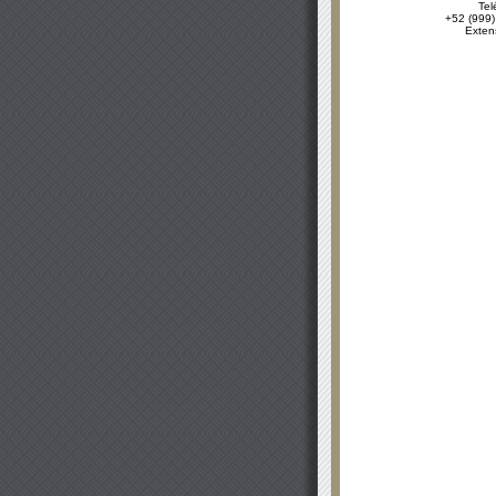
Tel
+52 (999)
Exten