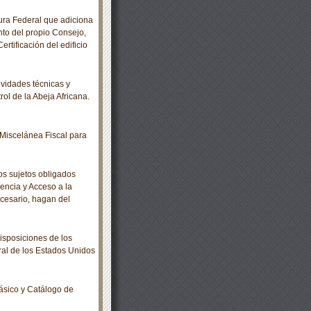
ra Federal que adiciona
nto del propio Consejo,
ertificación del edificio
idades técnicas y
ol de la Abeja Africana.
Miscelánea Fiscal para
s sujetos obligados
encia y Acceso a la
ecesario, hagan del
sposiciones de los
ral de los Estados Unidos
ásico y Catálogo de