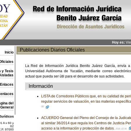
Hoy es:
Vie
Publicaciones Diarios Oficiales
Inicio
ficiales
La Red de Información Jurídica Benito Juárez García, envía a
 y Tesis
Universidad Autónoma de Yucatán, mediante correo electrónico,
Aisladas
actual que pueda ser útil para el desarrollo de sus actividades.
Enlaces
Información
 enlaces
LISTA de Corredores Públicos que, en su calidad de per
regular servicios de valuación, en las materias específi
gina del
General
06
Jurídicos
ACUERDO General del Pleno del Consejo de la Judicatu
al similar 36/2014 que regula los Centros de Justicia Pe
1 A x 60 y
62
acceso a la información y protección de datos.
2016-10-06
C.P. 97000