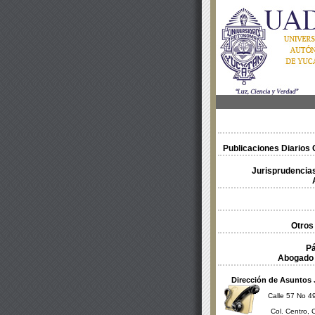
Publicaciones Diarios O
Jurisprudencias
Otros
Pá
Abogado 
Dirección de Asuntos 
Calle 57 No 49
Col. Centro, 