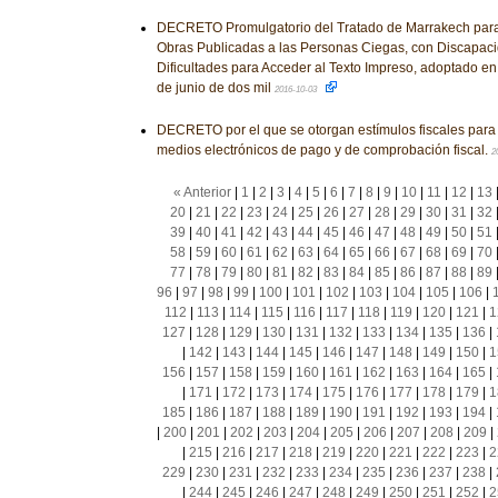
DECRETO Promulgatorio del Tratado de Marrakech para F
Obras Publicadas a las Personas Ciegas, con Discapaci
Dificultades para Acceder al Texto Impreso, adoptado en 
de junio de dos mil
2016-10-03
DECRETO por el que se otorgan estímulos fiscales para 
medios electrónicos de pago y de comprobación fiscal.
2
« Anterior
|
1
|
2
|
3
|
4
|
5
|
6
|
7
|
8
|
9
|
10
|
11
|
12
|
13
20
|
21
|
22
|
23
|
24
|
25
|
26
|
27
|
28
|
29
|
30
|
31
|
32
39
|
40
|
41
|
42
|
43
|
44
|
45
|
46
|
47
|
48
|
49
|
50
|
51
58
|
59
|
60
|
61
|
62
|
63
|
64
|
65
|
66
|
67
|
68
|
69
|
70
77
|
78
|
79
|
80
|
81
|
82
|
83
|
84
|
85
|
86
|
87
|
88
|
89
96
|
97
|
98
|
99
|
100
|
101
|
102
|
103
|
104
|
105
|
106
|
112
|
113
|
114
|
115
|
116
|
117
|
118
|
119
|
120
|
121
|
1
127
|
128
|
129
|
130
|
131
|
132
|
133
|
134
|
135
|
136
|
|
142
|
143
|
144
|
145
|
146
|
147
|
148
|
149
|
150
|
1
156
|
157
|
158
|
159
|
160
|
161
|
162
|
163
|
164
|
165
|
|
171
|
172
|
173
|
174
|
175
|
176
|
177
|
178
|
179
|
1
185
|
186
|
187
|
188
|
189
|
190
|
191
|
192
|
193
|
194
|
|
200
|
201
|
202
|
203
|
204
|
205
|
206
|
207
|
208
|
209
|
|
215
|
216
|
217
|
218
|
219
|
220
|
221
|
222
|
223
|
2
229
|
230
|
231
|
232
|
233
|
234
|
235
|
236
|
237
|
238
|
|
244
|
245
|
246
|
247
|
248
|
249
|
250
|
251
|
252
|
2