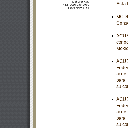
Teléfono/Fax:
Estad
+52 (999) 930-0900
Extensión: 1151
MODIF
Conse
ACUER
conoce
Mexic
ACUER
Feder
acuer
para 
su co
ACUER
Feder
acuer
para 
su co