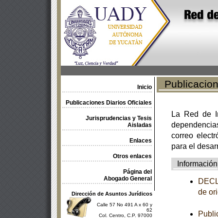
Publicacione
Inicio
Publicaciones Diarios Oficiales
La Red de In
Jurisprudencias y Tesis
dependencia
Aisladas
correo electr
Enlaces
para el desar
Otros enlaces
Información
Página del
Abogado General
DECLA
de or
Dirección de Asuntos Jurídicos
Calle 57 No 491 A x 60 y
62
Publi
Col. Centro, C.P. 97000