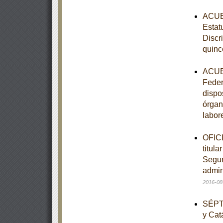
ACUER
Estat
Discr
quinc
ACUER
Feder
dispo
órgan
labor
OFICI
titula
Seguro
admini
2016-08
SÉPTI
y Cat