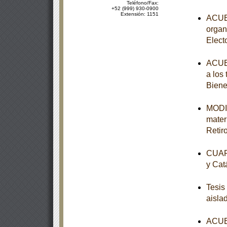
Teléfono/Fax:
+52 (999) 930-0900
Extensión: 1151
ACUER
organ
Elect
ACUER
a los
Biene
MODIF
mater
Retir
CUART
y Cat
Tesis
aisla
ACUER