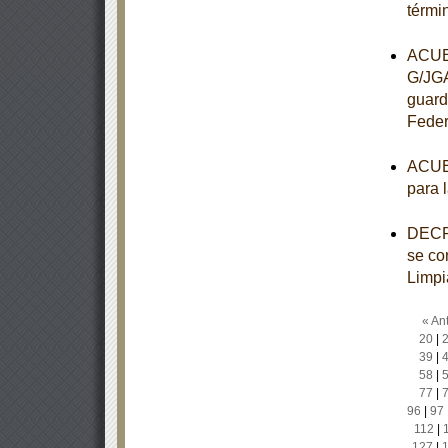
térmi
ACUER
G/JGA
guard
Feder
ACUER
para 
DECRE
se con
Limpi
« Ant
20
|
39
|
58
|
77
|
96
|
97
112
|
127
|