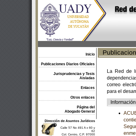
Publicacione
Inicio
Publicaciones Diarios Oficiales
La Red de In
Jurisprudencias y Tesis
dependencia
Aisladas
correo electr
Enlaces
para el desar
Otros enlaces
Información
Página del
Abogado General
ACUER
conti
Dirección de Asuntos Jurídicos
Segur
Calle 57 No 491 A x 60 y
62
enme
Col. Centro, C.P. 97000