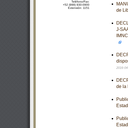
Teléfono/Fax:
MANUA
+52 (999) 930-0900
Extensión: 1151
de Li
DECL
J-SA
IMNC
DECRE
dispo
2016-04
DECRE
de la
Publi
Estad
Publi
Estad