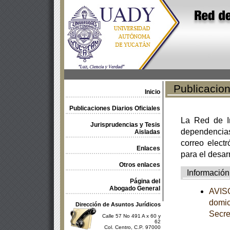
Publicacione
Inicio
Publicaciones Diarios Oficiales
La Red de In
Jurisprudencias y Tesis
dependencia
Aisladas
correo electr
Enlaces
para el desar
Otros enlaces
Información
Página del
Abogado General
AVISO
domic
Dirección de Asuntos Jurídicos
Secre
Calle 57 No 491 A x 60 y
62
Col. Centro, C.P. 97000