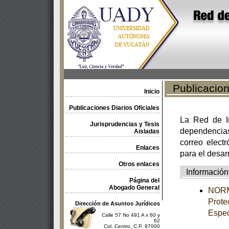
Publicacione
Inicio
Publicaciones Diarios Oficiales
La Red de In
Jurisprudencias y Tesis
dependencia
Aisladas
correo electr
Enlaces
para el desar
Otros enlaces
Información
Página del
Abogado General
NORM
Prote
Dirección de Asuntos Jurídicos
Espec
Calle 57 No 491 A x 60 y
62
Col. Centro, C.P. 97000