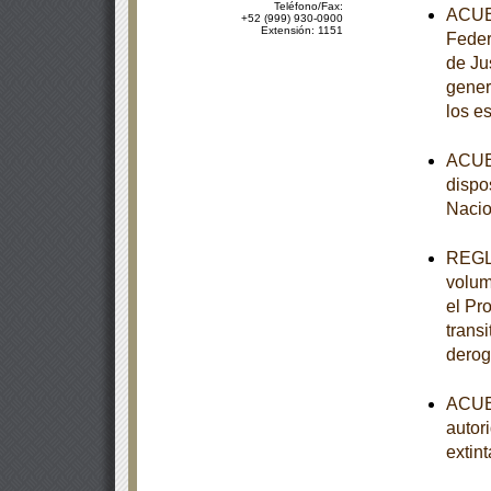
Teléfono/Fax:
ACUER
+52 (999) 930-0900
Extensión: 1151
Feder
de Ju
gener
los e
ACUER
dispo
Nacio
REGLA
volum
el Pr
trans
derog
ACUER
autor
extint