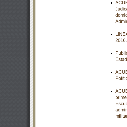
ACUER
Judic
domic
Admin
LINEA
2016
Publi
Estad
ACUER
Polít
ACUER
primer
Escue
admin
milit