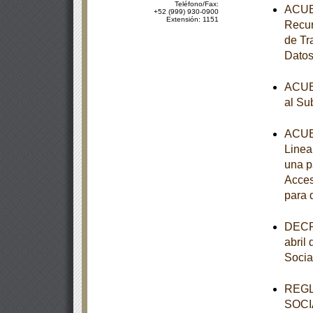
Teléfono/Fax:
ACUER
+52 (999) 930-0900
Extensión: 1151
Recur
de Tr
Datos
ACUER
al Su
ACUER
Linea
una p
Acces
para 
DECRE
abril
Socia
REGL
SOCI