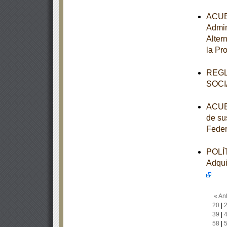
ACUER
Admin
Alter
la Pr
REGL
SOCI
ACUER
de su
Feder
POLÍT
Adqui
« Ant
20
|
39
|
58
|