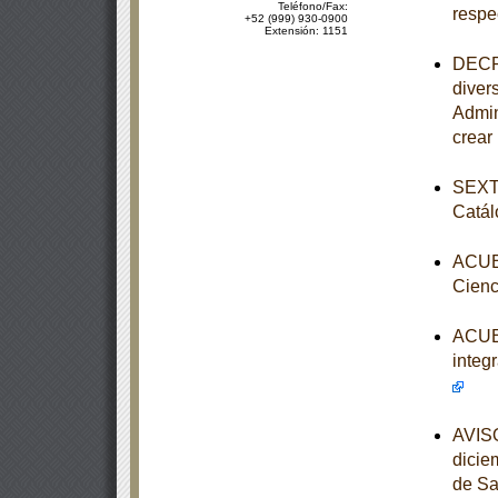
Teléfono/Fax:
respe
+52 (999) 930-0900
Extensión: 1151
DECRE
diver
Admin
crear
SEXTA
Catál
ACUER
Cienc
ACUER
integ
AVISO
dicie
de Sa