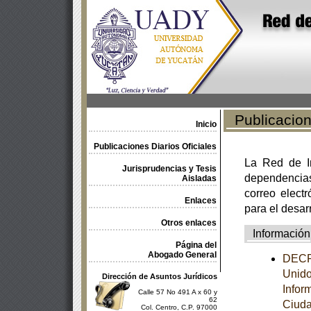
Publicacione
Inicio
Publicaciones Diarios Oficiales
La Red de In
Jurisprudencias y Tesis
dependencia
Aisladas
correo electr
Enlaces
para el desar
Otros enlaces
Información
Página del
Abogado General
DECRE
Unido
Dirección de Asuntos Jurídicos
Infor
Calle 57 No 491 A x 60 y
62
Ciuda
Col. Centro, C.P. 97000