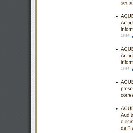
segun
ACUER
Accid
infor
12-14
ACUER
Accid
infor
12-14
ACUER
prese
corre
ACUER
Audit
diecis
de Fi