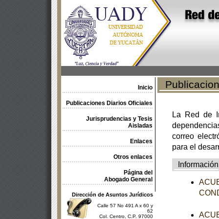
Publicacione
Inicio
Publicaciones Diarios Oficiales
La Red de In
Jurisprudencias y Tesis
dependencia
Aisladas
correo electr
Enlaces
para el desar
Otros enlaces
Información
Página del
Abogado General
ACUER
CONDU
Dirección de Asuntos Jurídicos
Calle 57 No 491 A x 60 y
62
ACUER
Col. Centro, C.P. 97000