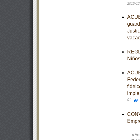
2015-12
ACUER
guardi
Justi
vacac
REGLA
Niños
ACUER
Feder
fidei
imple
01
CONVO
Empr
« Ant