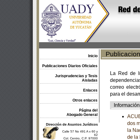
Publicacione
Inicio
Publicaciones Diarios Oficiales
La Red de In
Jurisprudencias y Tesis
dependencia
Aisladas
correo electr
Enlaces
para el desar
Otros enlaces
Información
Página del
Abogado General
ACUER
dos m
Dirección de Asuntos Jurídicos
la Na
Calle 57 No 491 A x 60 y
62
de la
Col. Centro, C.P. 97000