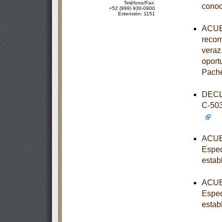
Teléfono/Fax:
conoc
+52 (999) 930-0900
Extensión: 1151
ACUER
recom
veraz 
oport
Pache
DECL
C-50
ACUER
Espec
estab
ACUER
Espec
estab