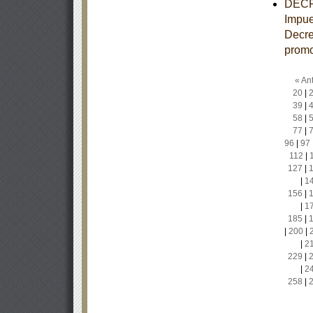
DECRE
Impue
Decre
promo
« Ant
20
|
39
|
58
|
77
|
96
|
97
112
|
127
|
|
1
156
|
|
1
185
|
|
200
|
|
2
229
|
|
2
258
|