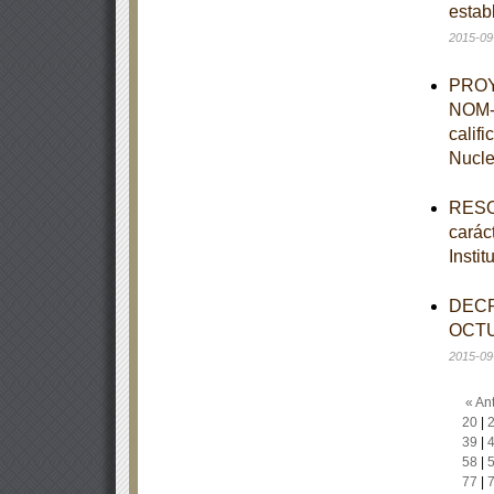
estab
2015-09
PROYE
NOM-0
calif
Nucle
RESOL
caráct
Insti
DECR
OCTU
2015-09
« Ant
20
|
39
|
58
|
77
|