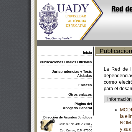
Publicacione
Inicio
Publicaciones Diarios Oficiales
La Red de In
Jurisprudencias y Tesis
dependencia
Aisladas
correo electr
Enlaces
para el desar
Otros enlaces
Información
Página del
Abogado General
MODIF
la el
Dirección de Asuntos Jurídicos
NOM-2
Calle 57 No 491 A x 60 y
62
y sus
Col. Centro, C.P. 97000