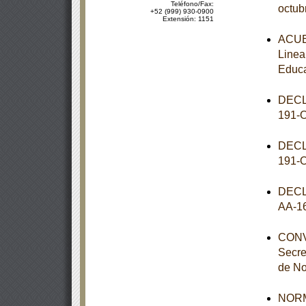
Teléfono/Fax:
octub
+52 (999) 930-0900
Extensión: 1151
ACUER
Linea
Educa
DECL
191-
DECL
191-
DECL
AA-1
CONVE
Secre
de No
NORM