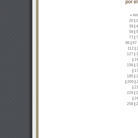
por e
« Ant
20
|
39
|
58
|
77
|
96
|
97
112
|
127
|
|
1
156
|
|
1
185
|
|
200
|
|
2
229
|
|
2
258
|