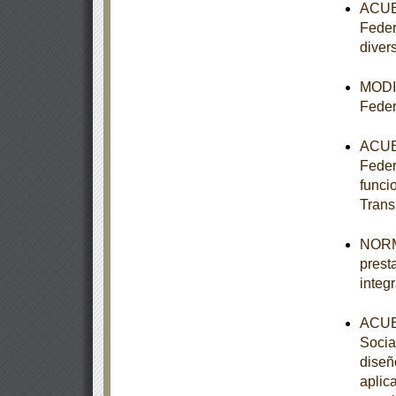
ACUER
Feder
diver
MODIF
Feder
ACUER
Federa
funci
Trans
NORMA
prest
integ
ACUER
Socia
diseñ
aplic