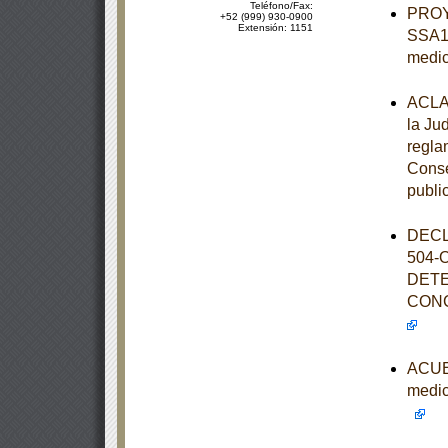
Teléfono/Fax:
PROY
+52 (999) 930-0900
Extensión: 1151
SSA1-
medi
ACLAR
la Ju
regla
Consej
publi
DECL
504-
DETE
CONC
ACUER
medic