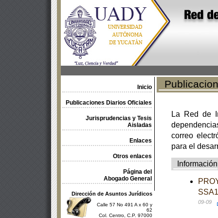
Publicacione
Inicio
Publicaciones Diarios Oficiales
La Red de In
Jurisprudencias y Tesis
dependencia
Aisladas
correo electr
Enlaces
para el desar
Otros enlaces
Información
Página del
Abogado General
PROY
SSA1-
Dirección de Asuntos Jurídicos
09-09
Calle 57 No 491 A x 60 y
62
Col. Centro, C.P. 97000