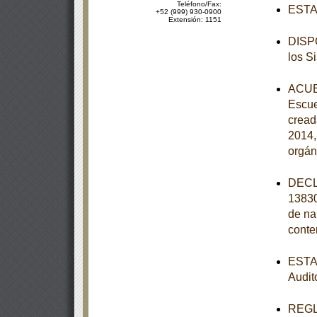
Teléfono/Fax:
ESTAT
+52 (999) 930-0900
Extensión: 1151
DISPO
los S
ACUER
Escue
cread
2014,
orgán
DECL
13830
de na
conte
ESTAT
Audit
REGLA