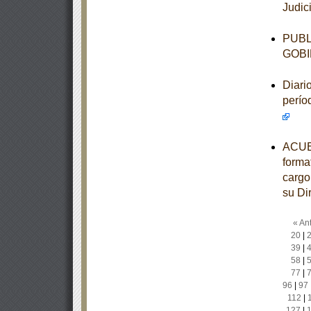
Judic
PUBL
GOBI
Diari
perío
ACUER
forma
cargo
su Di
« Ant
20
|
39
|
58
|
77
|
96
|
97
112
|
127
|