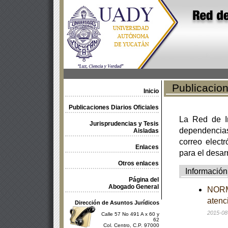
Publicacione
Inicio
Publicaciones Diarios Oficiales
La Red de In
Jurisprudencias y Tesis
dependencia
Aisladas
correo electr
Enlaces
para el desar
Otros enlaces
Información
Página del
Abogado General
NORMA
atenc
Dirección de Asuntos Jurídicos
2015-08
Calle 57 No 491 A x 60 y
62
Col. Centro, C.P. 97000