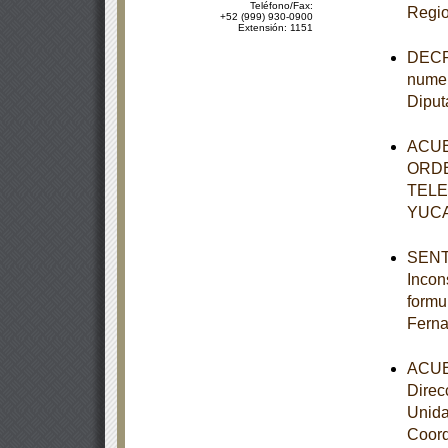
Teléfono/Fax:
Regio
+52 (999) 930-0900
Extensión: 1151
DECRE
numer
Diput
ACUE
ORDE
TELE
YUC
SENTE
Incon
formu
Ferna
ACUER
Direc
Unida
Coord