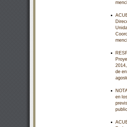
menc
ACUER
Direc
Unida
Coord
menc
RESPU
Proye
2014,
de en
agost
NOTA 
en lo
previ
publi
ACUER