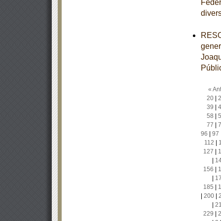
Feder
diver
RESOL
gener
Joaqu
Públi
« Ant
20
|
39
|
58
|
77
|
96
|
97
112
|
127
|
|
1
156
|
|
1
185
|
|
200
|
|
2
229
|