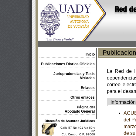
Publicacione
Inicio
Publicaciones Diarios Oficiales
La Red de In
Jurisprudencias y Tesis
dependencia
Aisladas
correo electr
Enlaces
para el desar
Otros enlaces
Información
Página del
Abogado General
ACUER
del P
Dirección de Asuntos Jurídicos
marzo
Calle 57 No 491 A x 60 y
62
de su
Col. Centro, C.P. 97000