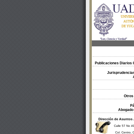
Publicaciones Diarios O
Jurisprudencias
Otros
Pá
Abogado 
Dirección de Asuntos 
Calle 57 No 49
Col. Centro, 