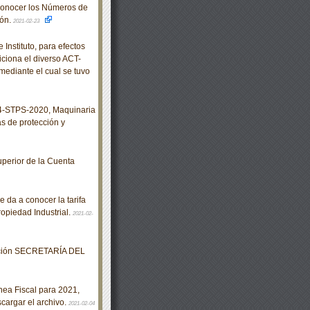
conocer los Números de
ión.
2021-02-23
nstituto, para efectos
iciona el diverso ACT-
ediante el cual se tuvo
-STPS-2020, Maquinaria
as de protección y
perior de la Cuenta
 da a conocer la tarifa
ropiedad Industrial.
2021-02-
eración SECRETARÍA DEL
nea Fiscal para 2021,
cargar el archivo.
2021-02-04