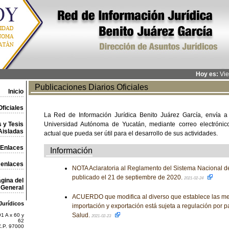
Hoy es:
Vie
Publicaciones Diarios Oficiales
Inicio
ficiales
La Red de Información Jurídica Benito Juárez García, envía a
 y Tesis
Universidad Autónoma de Yucatán, mediante correo electrónico,
Aisladas
actual que pueda ser útil para el desarrollo de sus actividades.
Enlaces
Información
 enlaces
NOTA Aclaratoria al Reglamento del Sistema Nacional de
publicado el 21 de septiembre de 2020.
2021-02-24
gina del
General
ACUERDO que modifica al diverso que establece las me
Jurídicos
importación y exportación está sujeta a regulación por pa
Salud.
1 A x 60 y
2021-02-23
62
C.P. 97000