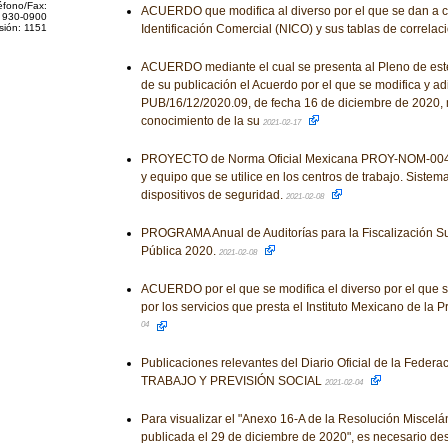
éfono/Fax:
ACUERDO que modifica al diverso por el que se dan a 
 930-0900
sión: 1151
Identificación Comercial (NICO) y sus tablas de correlac
ACUERDO mediante el cual se presenta al Pleno de este I
de su publicación el Acuerdo por el que se modifica y ad
PUB/16/12/2020.09, de fecha 16 de diciembre de 2020, m
conocimiento de la su
2021-02-17
PROYECTO de Norma Oficial Mexicana PROY-NOM-004
y equipo que se utilice en los centros de trabajo. Sistem
dispositivos de seguridad.
2021-02-08
PROGRAMA Anual de Auditorías para la Fiscalización Su
Pública 2020.
2021-02-08
ACUERDO por el que se modifica el diverso por el que se
por los servicios que presta el Instituto Mexicano de la P
04
Publicaciones relevantes del Diario Oficial de la Fed
TRABAJO Y PREVISIÓN SOCIAL
2021-02-04
Para visualizar el "Anexo 16-A de la Resolución Miscelá
publicada el 29 de diciembre de 2020", es necesario des