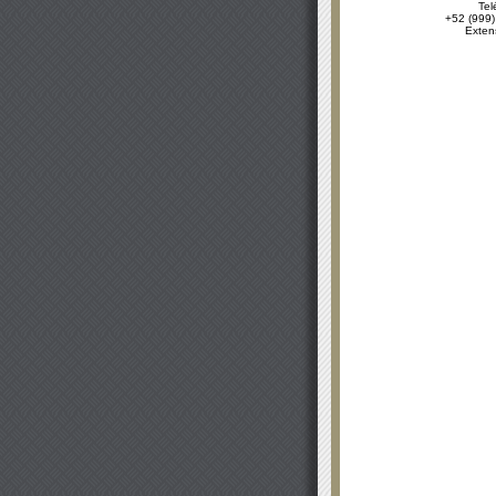
Tel
+52 (999)
Exten