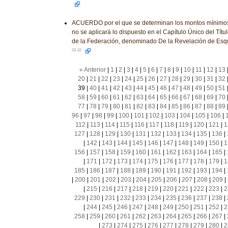
ACUERDO por el que se determinan los montos mínimos 
no se aplicará lo dispuesto en el Capítulo Único del Títu
de la Federación, denominado De la Revelación de Es
02-02
« Anterior
|
1
|
2
|
3
|
4
|
5
|
6
|
7
|
8
|
9
|
10
|
11
|
12
|
13
20
|
21
|
22
|
23
|
24
|
25
|
26
|
27
|
28
|
29
|
30
|
31
|
32
39
|
40
|
41
|
42
|
43
|
44
|
45
|
46
|
47
|
48
|
49
|
50
|
51
58
|
59
|
60
|
61
|
62
|
63
|
64
|
65
|
66
|
67
|
68
|
69
|
70
77
|
78
|
79
|
80
|
81
|
82
|
83
|
84
|
85
|
86
|
87
|
88
|
89
96
|
97
|
98
|
99
|
100
|
101
|
102
|
103
|
104
|
105
|
106
|
112
|
113
|
114
|
115
|
116
|
117
|
118
|
119
|
120
|
121
|
1
127
|
128
|
129
|
130
|
131
|
132
|
133
|
134
|
135
|
136
|
|
142
|
143
|
144
|
145
|
146
|
147
|
148
|
149
|
150
|
1
156
|
157
|
158
|
159
|
160
|
161
|
162
|
163
|
164
|
165
|
|
171
|
172
|
173
|
174
|
175
|
176
|
177
|
178
|
179
|
1
185
|
186
|
187
|
188
|
189
|
190
|
191
|
192
|
193
|
194
|
|
200
|
201
|
202
|
203
|
204
|
205
|
206
|
207
|
208
|
209
|
|
215
|
216
|
217
|
218
|
219
|
220
|
221
|
222
|
223
|
2
229
|
230
|
231
|
232
|
233
|
234
|
235
|
236
|
237
|
238
|
|
244
|
245
|
246
|
247
|
248
|
249
|
250
|
251
|
252
|
2
258
|
259
|
260
|
261
|
262
|
263
|
264
|
265
|
266
|
267
|
|
273
|
274
|
275
|
276
|
277
|
278
|
279
|
280
|
2