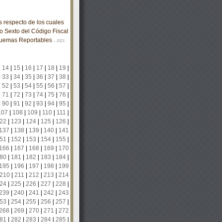
respecto de los cuales
lo Sexto del Código Fiscal
quemas Reportables .
2021-
|
14
|
15
|
16
|
17
|
18
|
19
|
|
33
|
34
|
35
|
36
|
37
|
38
|
|
52
|
53
|
54
|
55
|
56
|
57
|
|
71
|
72
|
73
|
74
|
75
|
76
|
|
90
|
91
|
92
|
93
|
94
|
95
|
107
|
108
|
109
|
110
|
111
|
22
|
123
|
124
|
125
|
126
|
137
|
138
|
139
|
140
|
141
51
|
152
|
153
|
154
|
155
|
166
|
167
|
168
|
169
|
170
80
|
181
|
182
|
183
|
184
|
195
|
196
|
197
|
198
|
199
210
|
211
|
212
|
213
|
214
24
|
225
|
226
|
227
|
228
|
239
|
240
|
241
|
242
|
243
53
|
254
|
255
|
256
|
257
|
268
|
269
|
270
|
271
|
272
81
|
282
|
283
|
284
|
285
|