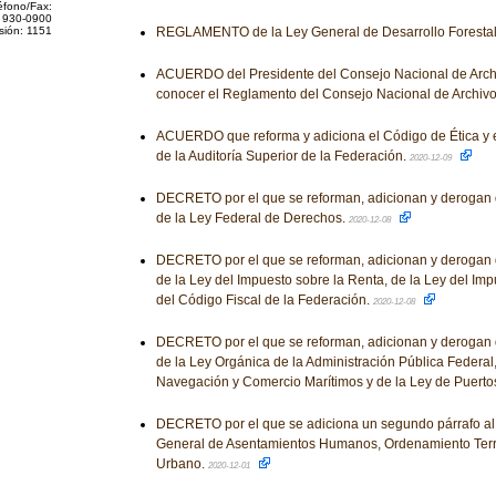
éfono/Fax:
 930-0900
sión: 1151
REGLAMENTO de la Ley General de Desarrollo Forestal
ACUERDO del Presidente del Consejo Nacional de Archiv
conocer el Reglamento del Consejo Nacional de Archiv
ACUERDO que reforma y adiciona el Código de Ética y 
de la Auditoría Superior de la Federación.
2020-12-09
DECRETO por el que se reforman, adicionan y derogan 
de la Ley Federal de Derechos.
2020-12-08
DECRETO por el que se reforman, adicionan y derogan 
de la Ley del Impuesto sobre la Renta, de la Ley del Imp
del Código Fiscal de la Federación.
2020-12-08
DECRETO por el que se reforman, adicionan y derogan 
de la Ley Orgánica de la Administración Pública Federal,
Navegación y Comercio Marítimos y de la Ley de Puerto
DECRETO por el que se adiciona un segundo párrafo al a
General de Asentamientos Humanos, Ordenamiento Territ
Urbano.
2020-12-01