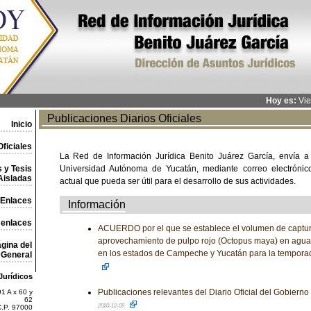
Hoy es:
Vie
Publicaciones Diarios Oficiales
Inicio
ficiales
La Red de Información Jurídica Benito Juárez García, envía a
 y Tesis
Universidad Autónoma de Yucatán, mediante correo electrónico,
Aisladas
actual que pueda ser útil para el desarrollo de sus actividades.
Enlaces
Información
 enlaces
ACUERDO por el que se establece el volumen de captura
aprovechamiento de pulpo rojo (Octopus maya) en aguas 
gina del
en los estados de Campeche y Yucatán para la tempora
General
Jurídicos
Publicaciones relevantes del Diario Oficial del Gobiern
1 A x 60 y
62
2020-12-09
C.P. 97000