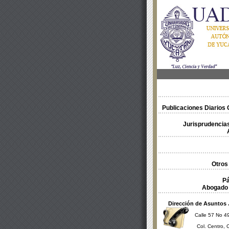
Publicaciones Diarios O
Jurisprudencias
Otros
Pá
Abogado 
Dirección de Asuntos 
Calle 57 No 49
Col. Centro, 