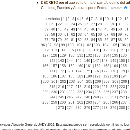
DECRETO por el que se reforma el párrafo quinto del art
Caminos, Puentes y Autotransporte Federal.
2020-12-01
« Anterior
|
1
|
2
|
3
|
4
|
5
|
6
|
7
|
8
|
9
|
10
|
11
|
12
|
13
20
|
21
|
22
|
23
|
24
|
25
|
26
|
27
|
28
|
29
|
30
|
31
|
32
39
|
40
|
41
|
42
|
43
|
44
|
45
|
46
|
47
|
48
|
49
|
50
|
51
58
|
59
|
60
|
61
|
62
|
63
|
64
|
65
|
66
|
67
|
68
|
69
|
70
77
|
78
|
79
|
80
|
81
|
82
|
83
|
84
|
85
|
86
|
87
|
88
|
89
96
|
97
|
98
|
99
|
100
|
101
|
102
|
103
|
104
|
105
|
106
|
112
|
113
|
114
|
115
|
116
|
117
|
118
|
119
|
120
|
121
|
1
127
|
128
|
129
|
130
|
131
|
132
|
133
|
134
|
135
|
136
|
|
142
|
143
|
144
|
145
|
146
|
147
|
148
|
149
|
150
|
1
156
|
157
|
158
|
159
|
160
|
161
|
162
|
163
|
164
|
165
|
|
171
|
172
|
173
|
174
|
175
|
176
|
177
|
178
|
179
|
1
185
|
186
|
187
|
188
|
189
|
190
|
191
|
192
|
193
|
194
|
|
200
|
201
|
202
|
203
|
204
|
205
|
206
|
207
|
208
|
209
|
|
215
|
216
|
217
|
218
|
219
|
220
|
221
|
222
|
223
|
2
229
|
230
|
231
|
232
|
233
|
234
|
235
|
236
|
237
|
238
|
|
244
|
245
|
246
|
247
|
248
|
249
|
250
|
251
|
252
|
2
258
|
259
|
260
|
261
|
262
|
263
|
264
|
265
|
266
|
267
|
|
273
|
274
|
275
|
276
|
277
|
278
|
279
|
280
|
2
rvados Abogado General, UADY 2026. Esta página puede ser reproducida con fines no lucra
 la fuente completa y su dirección electrónica, de otra forma requiere permiso previo por escrito