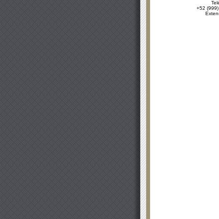
Tel
+52 (999)
Exten