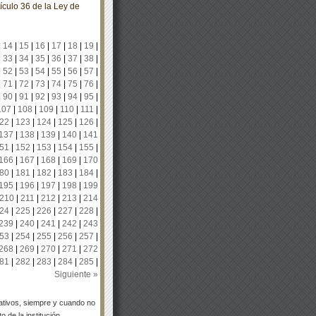
ículo 36 de la Ley de
|
14
|
15
|
16
|
17
|
18
|
19
|
|
33
|
34
|
35
|
36
|
37
|
38
|
|
52
|
53
|
54
|
55
|
56
|
57
|
|
71
|
72
|
73
|
74
|
75
|
76
|
|
90
|
91
|
92
|
93
|
94
|
95
|
107
|
108
|
109
|
110
|
111
|
22
|
123
|
124
|
125
|
126
|
137
|
138
|
139
|
140
|
141
51
|
152
|
153
|
154
|
155
|
166
|
167
|
168
|
169
|
170
80
|
181
|
182
|
183
|
184
|
195
|
196
|
197
|
198
|
199
210
|
211
|
212
|
213
|
214
24
|
225
|
226
|
227
|
228
|
239
|
240
|
241
|
242
|
243
53
|
254
|
255
|
256
|
257
|
268
|
269
|
270
|
271
|
272
81
|
282
|
283
|
284
|
285
|
Siguiente »
tivos, siempre y cuando no
 de la institución.