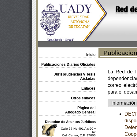
Publicacione
Inicio
Publicaciones Diarios Oficiales
La Red de In
Jurisprudencias y Tesis
dependencia
Aisladas
correo electr
Enlaces
para el desar
Otros enlaces
Información
Página del
Abogado General
DECRE
dispo
Dirección de Asuntos Jurídicos
Defen
Calle 57 No 491 A x 60 y
62
Coope
Col. Centro, C.P. 97000