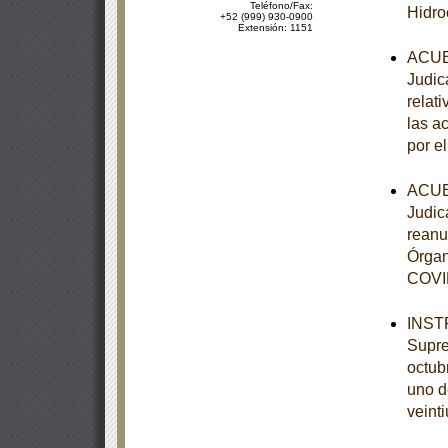
Teléfono/Fax:
Hidro
+52 (999) 930-0900
Extensión: 1151
ACUER
Judic
relati
las a
por el
ACUER
Judica
reanu
Órgan
COVID
INSTR
Supre
octubr
uno d
veinti