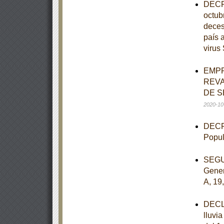
DECRE
octub
deces
país 
viru
EMPR
REVA
DE S
2020-10
DECRE
Popul
SEGUN
Gener
A, 19
DECLA
lluvi