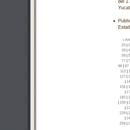
del 1
Yucat
Publi
Estad
« Ant
20
|
39
|
58
|
77
|
96
|
97
112
|
127
|
|
1
156
|
|
1
185
|
|
200
|
|
2
229
|
|
2
258
|