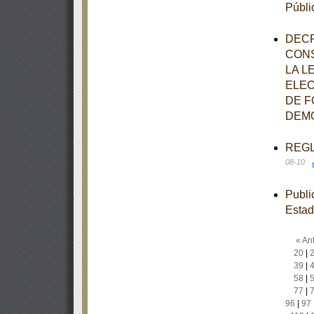
Públi
DECR
CONS
LA L
ELEC
DE F
DEMO
REGLA
08-10
Publi
Estad
« Ant
20
|
39
|
58
|
77
|
96
|
97