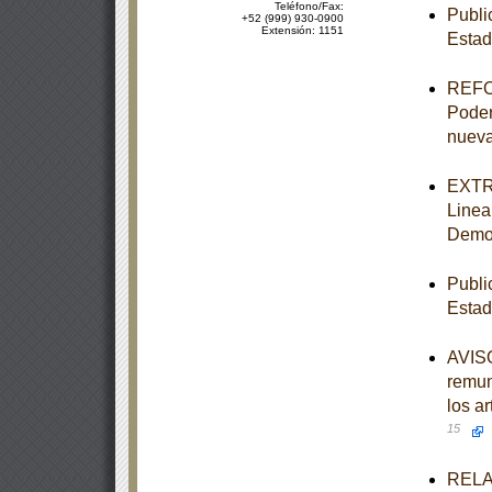
Teléfono/Fax:
Publi
+52 (999) 930-0900
Extensión: 1151
Estad
REFOR
Poder 
nueva
EXTRA
Linea
Democ
Publi
Estad
AVISO
remun
los a
15
RELAC