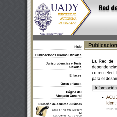
Publicacione
Inicio
Publicaciones Diarios Oficiales
La Red de In
Jurisprudencias y Tesis
dependencia
Aisladas
correo electr
Enlaces
para el desar
Otros enlaces
Información
Página del
Abogado General
ACUER
Ident
Dirección de Asuntos Jurídicos
2022-08
Calle 57 No 491 A x 60 y
62
Col. Centro, C.P. 97000