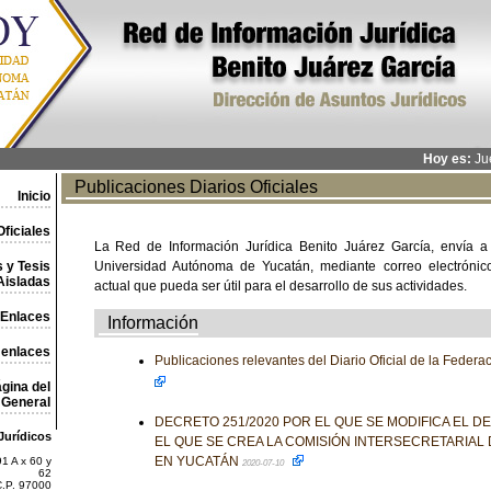
Hoy es:
Jue
Publicaciones Diarios Oficiales
Inicio
ficiales
La Red de Información Jurídica Benito Juárez García, envía a
 y Tesis
Universidad Autónoma de Yucatán, mediante correo electrónico,
Aisladas
actual que pueda ser útil para el desarrollo de sus actividades.
Enlaces
Información
 enlaces
Publicaciones relevantes del Diario Oficial de la Feder
gina del
General
DECRETO 251/2020 POR EL QUE SE MODIFICA EL D
Jurídicos
EL QUE SE CREA LA COMISIÓN INTERSECRETARIAL 
EN YUCATÁN
1 A x 60 y
2020-07-10
62
C.P. 97000