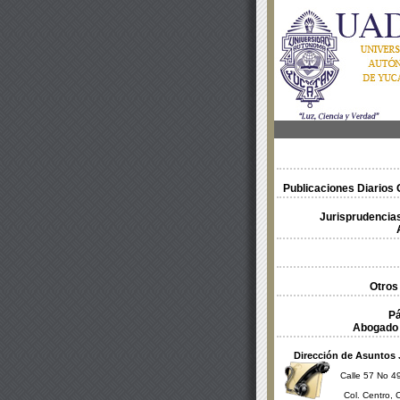
Publicaciones Diarios O
Jurisprudencias
Otros
Pá
Abogado 
Dirección de Asuntos 
Calle 57 No 49
Col. Centro, 