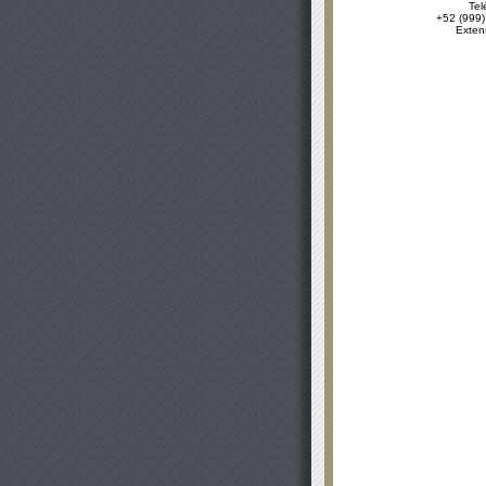
Tel
+52 (999)
Exten