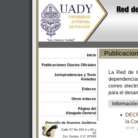
Publicacione
Inicio
Publicaciones Diarios Oficiales
La Red de In
Jurisprudencias y Tesis
dependencia
Aisladas
correo electr
Enlaces
para el desar
Otros enlaces
Información
Página del
Abogado General
DECRE
la Co
Dirección de Asuntos Jurídicos
05-08
Calle 57 No 491 A x 60 y
62
Col. Centro, C.P. 97000