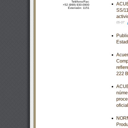
Teléfono/Fax:
ACUER
+52 (999) 930-0900
Extensión: 1151
SS/11
activ
05-07
Publi
Estad
Acuer
Compe
refier
222 B
ACUER
númer
proce
oficia
NORM
Produ