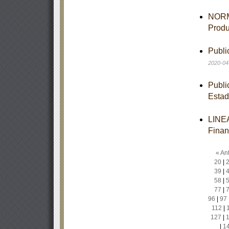
NORM
Produ
Publi
2020-04
Publi
Estad
LINEA
Finan
« Ant
20
|
39
|
58
|
77
|
96
|
97
112
|
127
|
|
1