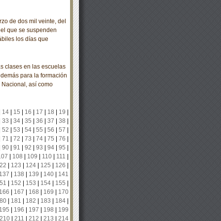
o de dos mil veinte, del
r el que se suspenden
ábiles los días que
 clases en las escuelas
y demás para la formación
 Nacional, así como
|
14
|
15
|
16
|
17
|
18
|
19
|
|
33
|
34
|
35
|
36
|
37
|
38
|
|
52
|
53
|
54
|
55
|
56
|
57
|
|
71
|
72
|
73
|
74
|
75
|
76
|
|
90
|
91
|
92
|
93
|
94
|
95
|
107
|
108
|
109
|
110
|
111
|
22
|
123
|
124
|
125
|
126
|
137
|
138
|
139
|
140
|
141
51
|
152
|
153
|
154
|
155
|
166
|
167
|
168
|
169
|
170
80
|
181
|
182
|
183
|
184
|
195
|
196
|
197
|
198
|
199
210
|
211
|
212
|
213
|
214