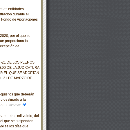
e las entidades
stración durante el
al Fondo de Aportaciones
020, por el que se
 que proporciona la
recepción de
21 DE LOS PLENOS
EJO DE LA JUDICATURA
OR EL QUE SE ADOPTAN
L 31 DE MARZO DE
equisitos que deberán
io destinado a la
boral.
2020-03-18
o de dos mil veinte, del
r el que se suspenden
ábiles los días que