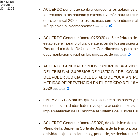
éfono/Fax:
 930-0900
sión: 1151
ACUERDO por el que se da a conocer a los gobiernos d
federativas la distribución y calendarización para la mini
ejercicio fiscal 2020, de los recursos correspondientes 
Múltiples en sus componentes
2020-03-19
ACUERDO General número 02/2020 de 6 de febrero de 2
establece el horario oficial de atención de los servicios
Procuraduría de la Defensa del Contribuyente y para la 
documentación oficial en las unidades de
2020-03-18
ACUERDO GENERAL CONJUNTO NÚMERO AGC-2003-
DEL TRIBUNAL SUPERIOR DE JUSTICIA Y DEL CONS
DEL PODER JUDICIAL DEL ESTADO DE YUCATÁN, P
MEDIDAS DE PREVENCIÓN EN EL PERÍODO DEL 18 A
2020
2020-03-18
LINEAMIENTOS por los que se establecen las bases y r
cumplir las entidades federativas para acceder al subsid
implementación de la Reforma al Sistema de Justicia La
ACUERDO General número 3/2020, de diecisiete de marz
Pleno de la Suprema Corte de Justicia de la Nación, po
actividades jurisdiccionales y, por ende, se declaran inh