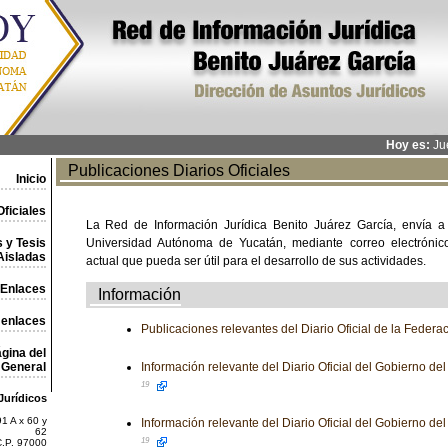
Hoy es:
Jue
Publicaciones Diarios Oficiales
Inicio
ficiales
La Red de Información Jurídica Benito Juárez García, envía a
 y Tesis
Universidad Autónoma de Yucatán, mediante correo electrónico,
Aisladas
actual que pueda ser útil para el desarrollo de sus actividades.
Enlaces
Información
 enlaces
Publicaciones relevantes del Diario Oficial de la Federa
gina del
General
Información relevante del Diario Oficial del Gobierno d
19
Jurídicos
1 A x 60 y
Información relevante del Diario Oficial del Gobierno d
62
19
C.P. 97000