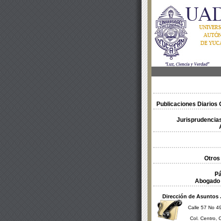
Publicaciones Diarios O
Jurisprudencias
Otros
Pá
Abogado 
Dirección de Asuntos 
Calle 57 No 49
Col. Centro, 