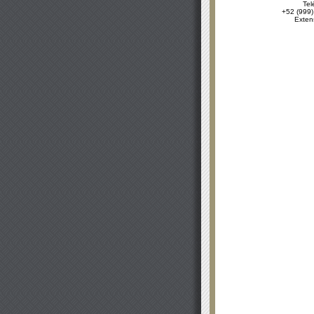
Tel
+52 (999)
Exten