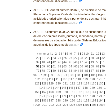
comprenden del dieciocho
2020-03-18
ACUERDO General número 3/2020, de diecisiete de marz
Pleno de la Suprema Corte de Justicia de la Nación, po
actividades jurisdiccionales y, por ende, se declaran inh
comprenden del dieciocho
2020-03-18
ACUERDO número 02/03/20 por el que se suspenden las
de educación preescolar, primaria, secundaria, normal 
de maestros de educación básica del Sistema Educativo
aquellas de los tipos medio
2020-03-17
« Anterior
|
1
|
2
|
3
|
4
|
5
|
6
|
7
|
8
|
9
|
10
|
11
|
12
|
13
20
|
21
|
22
|
23
|
24
|
25
|
26
|
27
|
28
|
29
|
30
|
31
|
32
39
|
40
|
41
|
42
|
43
|
44
|
45
|
46
|
47
|
48
|
49
|
50
|
51
58
|
59
|
60
|
61
|
62
|
63
|
64
|
65
|
66
|
67
|
68
|
69
|
70
77
|
78
|
79
|
80
|
81
|
82
|
83
|
84
|
85
|
86
|
87
|
88
|
89
96
|
97
|
98
|
99
|
100
|
101
|
102
|
103
|
104
|
105
|
106
|
112
|
113
|
114
|
115
|
116
|
117
|
118
|
119
|
120
|
121
|
1
127
|
128
|
129
|
130
|
131
|
132
|
133
|
134
|
135
|
136
|
|
142
|
143
|
144
|
145
|
146
|
147
|
148
|
149
|
150
|
1
156
|
157
|
158
|
159
|
160
|
161
|
162
|
163
|
164
|
165
|
|
171
|
172
|
173
|
174
|
175
|
176
|
177
|
178
|
179
|
1
185
|
186
|
187
|
188
|
189
|
190
|
191
|
192
|
193
|
194
|
|
200
|
201
|
202
|
203
|
204
|
205
|
206
|
207
|
208
|
209
|