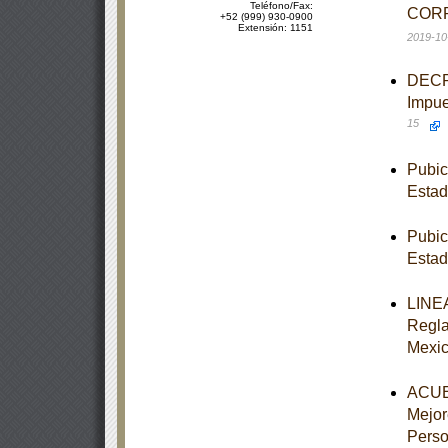
Teléfono/Fax:
CORR
+52 (999) 930-0900
Extensión: 1151
2019-10
DECRE
Impue
15
Pubic
Estad
Pubic
Estad
LINEA
Regla
Mexi
ACUER
Mejor
Perso