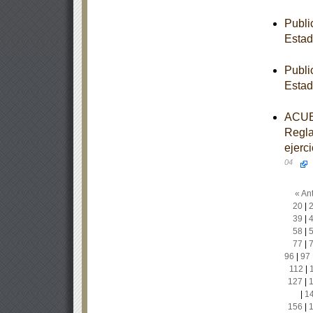
Publi
Estad
Publi
Estad
ACUER
Regla
ejerc
04
« Ant
20
|
39
|
58
|
77
|
96
|
97
112
|
127
|
|
1
156
|