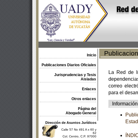
Publicacione
Inicio
Publicaciones Diarios Oficiales
La Red de In
Jurisprudencias y Tesis
dependencia
Aisladas
correo electr
Enlaces
para el desar
Otros enlaces
Información
Página del
Abogado General
Publi
Estad
Dirección de Asuntos Jurídicos
Calle 57 No 491 A x 60 y
62
ÍNDI
Col. Centro, C.P. 97000