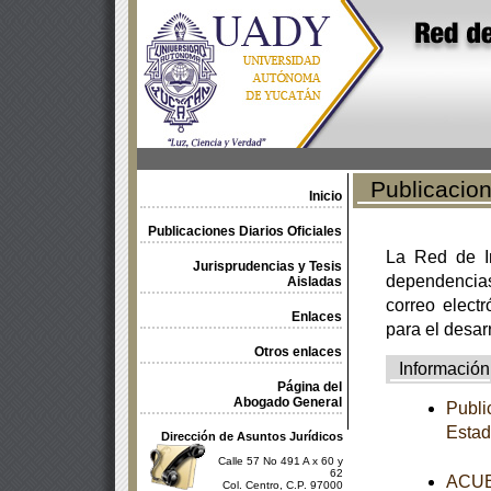
Publicacione
Inicio
Publicaciones Diarios Oficiales
La Red de In
Jurisprudencias y Tesis
dependencia
Aisladas
correo electr
Enlaces
para el desar
Otros enlaces
Información
Página del
Abogado General
Publi
Estad
Dirección de Asuntos Jurídicos
Calle 57 No 491 A x 60 y
62
ACUER
Col. Centro, C.P. 97000