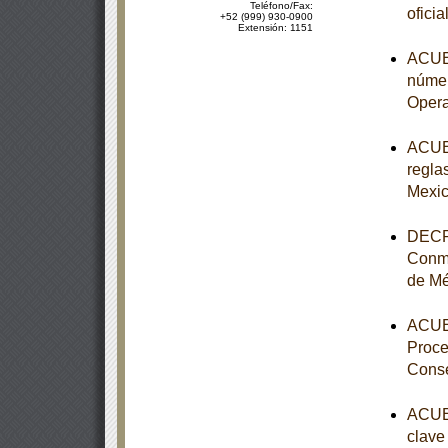
Teléfono/Fax:
ofici
+52 (999) 930-0900
Extensión: 1151
ACUER
númer
Opera
ACUER
reglas
Mexic
DECRE
Conme
de Mé
ACUER
Proce
Conse
ACUER
clave