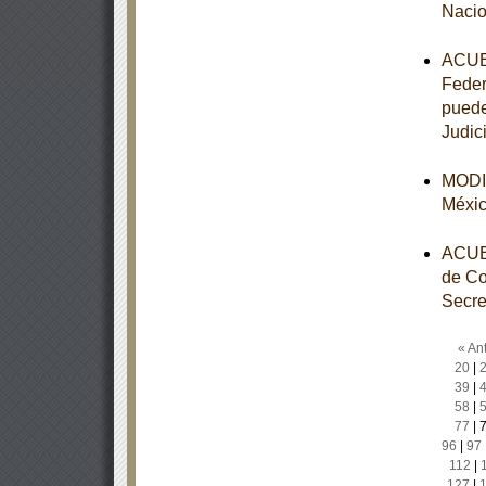
Nacio
ACUER
Feder
puede
Judic
MODIF
Méxi
ACUER
de Co
Secre
« Ant
20
|
39
|
58
|
77
|
96
|
97
112
|
127
|