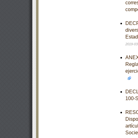
corre
comp
DECRE
diver
Estad
2019-03
ANEXO
Regla
ejerc
DECL
100-
RESOL
Dispo
artíc
Socie