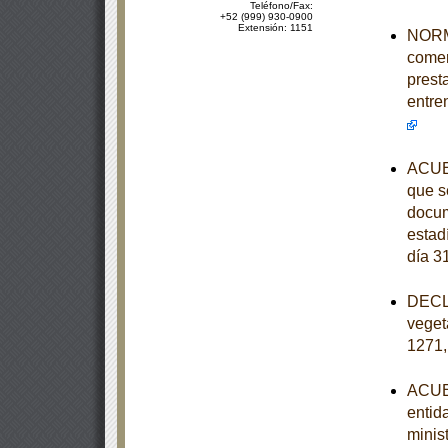
Teléfono/Fax:
+52 (999) 930-0900
Extensión: 1151
NORMA
comer
prest
entre
ACUER
que se
docum
estad
día 3
DECLA
veget
1271,
ACUER
entid
minist