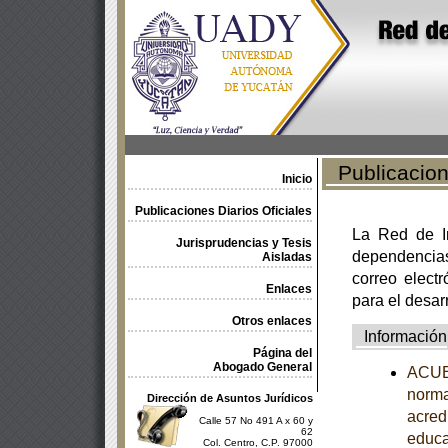
Publicacione
Inicio
Publicaciones Diarios Oficiales
La Red de In
Jurisprudencias y Tesis
dependencia
Aisladas
correo electr
Enlaces
para el desar
Otros enlaces
Información
Página del
Abogado General
ACUER
norma
Dirección de Asuntos Jurídicos
acredi
Calle 57 No 491 A x 60 y
62
educa
Col. Centro, C.P. 97000