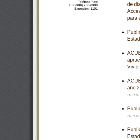
Teléfono/Fax:
de dí
+52 (999) 930-0900
Extensión: 1151
Acces
para 
Publi
Estad
ACUER
aprue
Vivie
ACUER
año 2
2019-01
Publi
2019-01
Publi
Estad