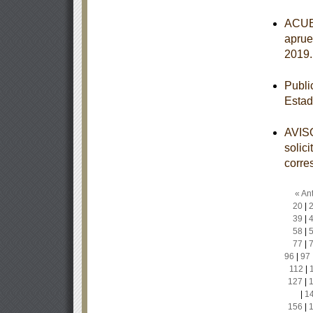
ACUER
aprue
2019
Publi
Estad
AVISO
solic
corre
« Ant
20
|
39
|
58
|
77
|
96
|
97
112
|
127
|
|
1
156
|