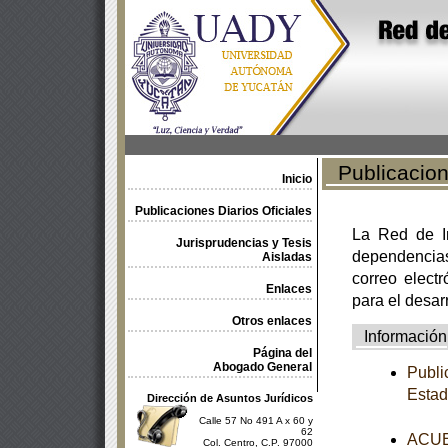
Publicacione
Inicio
Publicaciones Diarios Oficiales
La Red de In
Jurisprudencias y Tesis
dependencia
Aisladas
correo electr
Enlaces
para el desar
Otros enlaces
Información
Página del
Abogado General
Publi
Estad
Dirección de Asuntos Jurídicos
Calle 57 No 491 A x 60 y
62
ACUER
Col. Centro, C.P. 97000