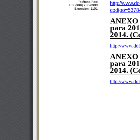
Teléfono/Fax:
http://www.do
+52 (999) 930-0900
Extensión: 1151
codigo=5378
ANEXO
para 201
2014. (C
http://www.do
ANEXO
para 201
2014. (C
http://www.do