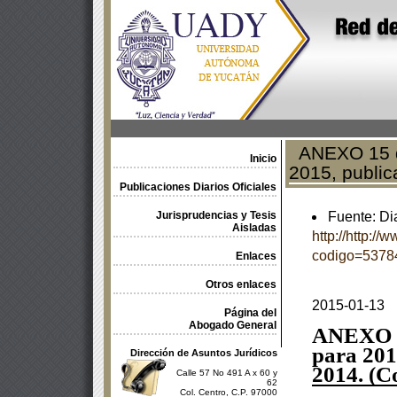
ANEXO 15 de
Inicio
2015, public
Publicaciones Diarios Oficiales
Jurisprudencias y Tesis
Fuente: Dia
Aisladas
http://http:/
codigo=5378
Enlaces
Otros enlaces
2015-01-13
Página del
Abogado General
ANEXO
para 201
Dirección de Asuntos Jurídicos
2014. (C
Calle 57 No 491 A x 60 y
62
Col. Centro, C.P. 97000