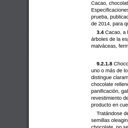
Cacao, chocolat
Especificacione
prueba, publicad
de 2014, para q
3.4
Cacao,
a 
árboles de la e
malváceas, ferm
9.2.1.8
Chocol
uno o más de lo
distingue claram
chocolate rellen
panificación, ga
revestimiento d
producto en cue
Tratándose d
semillas oleagin
chocolate, no s