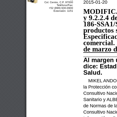
2015-01-20
Col. Centro, C.P. 97000
Teléfono/Fax:
+52 (999) 930-0900
MODIFIC
Extensión: 1151
y 9.2.2.4 
186-SSA1/
productos s
Especifica
comercial.
de marzo d
Al margen 
dice: Esta
Salud.
MIKEL ANDON
la Protección c
Consultivo Naci
Sanitario
y ALB
de Normas de la
Consultivo Naci