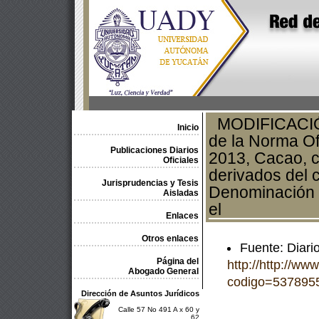
MODIFICACIÓN 
Inicio
de la Norma O
Publicaciones Diarios
2013, Cacao, c
Oficiales
derivados del c
Jurisprudencias y Tesis
Denominación 
Aisladas
el
Enlaces
Otros enlaces
Fuente: Diario
Página del
http://http://ww
Abogado General
codigo=537895
Dirección de Asuntos Jurídicos
Calle 57 No 491 A x 60 y
62