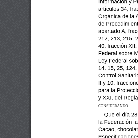
Información y P
artículos 34, fr
Orgánica
de la 
de Procedimiento
apartado A, fracc
212, 213, 215, 2
40, fracción XII
Federal
sobre M
Ley Federal sob
14, 15, 25, 124,
Control Sanitari
II y 10, fraccio
para la Protecci
y XXI, del Regla
CONSIDERANDO
Que el día 28
la Federación l
Cacao, chocolat
Especificacione