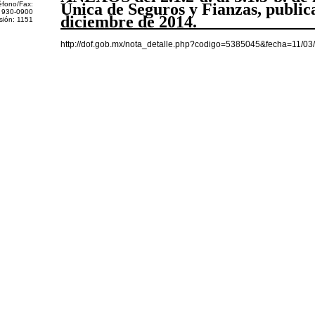
éfono/Fax:
Única de Seguros y Fianzas, public
 930-0900
diciembre de 2014.
sión: 1151
http://dof.gob.mx/nota_detalle.php?codigo=5385045&fecha=11/03