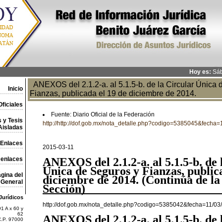
Hoy es:
Sáb
ANEXOS del 2.1.2-a. al 5.1.5-b. de la Circular Única 
Inicio
Fianzas, publicada el 19 de diciembre de 2014.
ficiales
Fuente: Diario Oficial de la Federación
 y Tesis
http://http://dof.gob.mx/nota_detalle.php?codigo=5385045&fecha
Aisladas
Enlaces
2015-03-11
 enlaces
ANEXOS
del 2.1.2-a. al 5.1.5-b. de
Única de Seguros y Fianzas, public
gina del
diciembre de 2014.
(Continúa de l
General
Sección)
Jurídicos
http://dof.gob.mx/nota_detalle.php?codigo=5385042&fecha=11/03
1 A x 60 y
62
ANEXOS
del 2.1.2-a. al 5.1.5-b. de
C.P. 97000