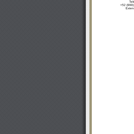
Tel
+52 (999)
Exten