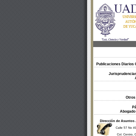
Publicaciones Diarios O
Jurisprudencias
Otros
Pá
Abogado 
Dirección de Asuntos 
Calle 57 No 49
Col. Centro, 