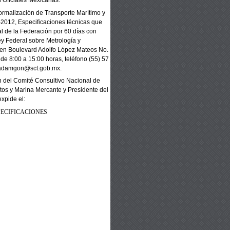
ormalización de Transporte
Marítimo y
-2012,
Especificaciones técnicas que
al de la Federación por 60 días con
ey Federal sobre Metrología y
 en Boulevard Adolfo López Mateos No.
 de 8:00 a 15:00 horas, teléfono (55) 57
adamgon@sct.gob.mx.
n del Comité Consultivo
Nacional de
tos y Marina
Mercante y Presidente del
expide el:
PECIFICACIONES