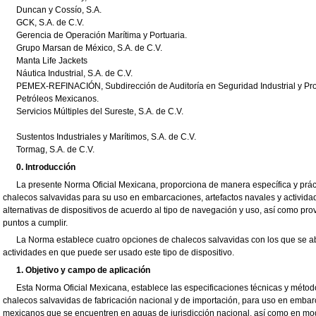
Duncan y Cossío, S.A.
GCK, S.A. de C.V.
Gerencia de Operación Marítima y Portuaria.
Grupo Marsan de México, S.A. de C.V.
Manta Life Jackets
Náutica Industrial, S.A. de C.V.
PEMEX-REFINACIÓN, Subdirección de Auditoría en Seguridad Industrial y Pro
Petróleos Mexicanos.
Servicios Múltiples del Sureste, S.A. de C.V.
Sustentos Industriales y Marítimos, S.A. de C.V.
Tormag, S.A. de C.V.
0. Introducción
La presente Norma Oficial Mexicana, proporciona de manera específica y práct
chalecos salvavidas para su uso en embarcaciones, artefactos navales y activida
alternativas de dispositivos de acuerdo al tipo de navegación y uso, así como pro
puntos a cumplir.
La Norma establece cuatro opciones de chalecos salvavidas con los que se ab
actividades en que puede ser usado este tipo de dispositivo.
1. Objetivo y campo de aplicación
Esta Norma Oficial Mexicana, establece las especificaciones técnicas y mét
chalecos salvavidas de fabricación nacional y de importación, para uso en embar
mexicanos que se encuentren en aguas de jurisdicción nacional, así como en mo