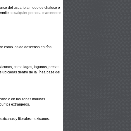
tronco del usuario a modo de
chaleco o
ermite a cualquier
persona mantenerse
quipo como los de descenso en
ríos,
exicanas, como lagos,
lagunas, presas,
as ubicadas
dentro de la línea base del
xicano o en las zonas marinas
puntos extranjeros.
xicanas y litorales
mexicanos.