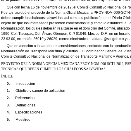
Que con fecha 16 de noviembre de 2012, el Comité Consultivo Nacional de N
Puertos, aprobó el
proyecto de la Norma Oficial Mexicana PROY-NOM-006-SCT4
deben cumplir los chalecos salvavidas
, así como su publicación en el Diario
Ofici
objeto de que los interesados presenten comentarios tal y como lo
establece la L
Normalización, los cuales deberán realizarse en el domicilio del
Comité, ubicado
1990, Col. Tlacopac, Del. Álvaro Obregón,
C.P.
01049, México
,
D.F., en un horario
23 93 00, extensión 26010 y
26029, correo electrónico esaldana@sct.gob.mx y
d
Que en atención a las anteriores consideraciones, contando con la aprobació
Normalización de Transporte Marítimo y Puertos. El Coordinador General de Puer
Comité Consultivo Nacional de Normalización de Transporte Marítimo y Puertos,
PROYECTO DE LA NORMA OFICIAL MEXICANA PROY-NOM-006-SCT4-2012,
ES
TÉCNICAS QUE DEBEN CUMPLIR LOS CHALECOS SALVAVIDAS
ÍNDICE
0.
Introducción
1.
Objetivo y campo de aplicación
2.
Referencias
3.
Definiciones
4.
Especificaciones
5.
Muestreo