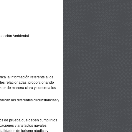
tección Ambiental.
ica la información referente
a los
des relacionadas,
proporcionando
veer de
manera clara y concreta los
arcan las diferentes
circunstancias y
odos de prueba que deben
cumplir los
caciones y
artefactos navales
dalidades
de turismo náutico y