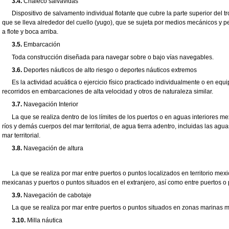
3.4.
Chaleco salvavidas
Dispositivo de salvamento individual flotante que cubre la parte superior del 
que se lleva alrededor del cuello (yugo), que se sujeta por medios mecánicos y p
a flote y boca arriba.
3.5.
Embarcación
Toda construcción diseñada para navegar sobre o bajo vías navegables.
3.6.
Deportes náuticos de alto riesgo o deportes náuticos extremos
Es la actividad acuática o ejercicio físico practicado individualmente o en e
recorridos en embarcaciones de alta velocidad y otros de naturaleza similar.
3.7.
Navegación Interior
La que se realiza dentro de los límites de los puertos o en aguas interiores m
ríos y demás cuerpos del mar territorial, de agua tierra adentro, incluidas las agu
mar territorial.
3.8.
Navegación de altura
La que se realiza por mar entre puertos o puntos localizados en territorio me
mexicanas y puertos o puntos situados en el extranjero, así como entre puertos o 
3.9.
Navegación de cabotaje
La que se realiza por mar entre puertos o puntos situados en zonas marinas me
3.10.
Milla náutica