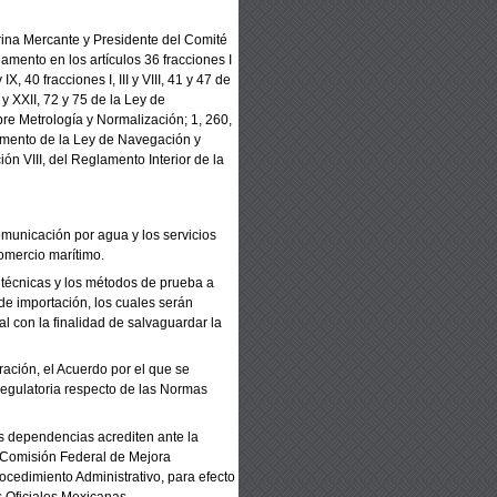
na Mercante y Presidente
del Comité
damento en los
artículos 36 fracciones I
y
IX, 40 fracciones I, III y VIII, 41 y 47 de
y XXII,
72 y 75
de la Ley de
re Metrología y Normalización;
1, 260,
amento de la
Ley de Navegación y
ción VIII, del Reglamento Interior de la
omunicación por agua y los
servicios
comercio marítimo.
 técnicas y los métodos de
prueba a
de importación, los
cuales serán
l con la
finalidad de salvaguardar la
ración, el Acuerdo por el que
se
egulatoria respecto de las
Normas
las dependencias acrediten
ante la
 Comisión Federal de
Mejora
rocedimiento
Administrativo, para efecto
s
Oficiales Mexicanas.