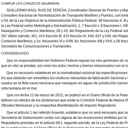
CUMPLIR LOS CHALECOS SALVAVIDAS.
GUILLERMO RAÚL RUIZ DE TERESA, Coordinador General de Puertos y Mari
Consultivo Nacional de Normalización de Transporte Marítimo y Puertos, con fun
y XII, de la Ley Orgánica de la Administración Pública Federal; 38 fracciones II, III 
la Ley Federal sobre Metrología y N
ormalización; 1, 7 fracción I,
8
fracciones I
, XIII
Navegación y Comercio Marítimos; 28 y 33, del Reglamento de la
Ley Federal sob
267 último párrafo, 301, 414 fracción III, 415 fracción
IV, 449, 637 y 639, del Regl
Comercio Marítimos
;
y 2
o.
fracciones VI y
XXIII, 6
o.
fracciones XIII y XVII, y 28 frac
Secretaría de Comunicaciones
y Transportes.
CONSIDERANDO
Que es responsabilidad del Gobierno Federal regular las vías generales de c
que en ella se prestan, así como los actos, hechos y bienes relacionados con el 
Que es necesario establecer en la normatividad nacional las especificaciones
los que deberán ser sometidos los chalecos salvavidas de fabricación nacional y 
usados en la flota naval mexicana que naveguen en aguas de jurisdicción naciona
vida humana en el mar.
Que con fecha 12 de marzo de 2012, se publicó en el Diario Oficial de la Fede
definen los efectos de los dictámenes que emite la Comisión Federal de Mejora R
Oficiales Mexicanas y su respectiva Manifestación de Impacto Regulatorio.
Que el artículo 1 del referido Acuerdo, establece que no será necesario que 
Secretaría de Gobernación contar con alguna de las resoluciones emitidas por la
Regulatoria previstas en el artículo 69-L segundo párrafo, de la Ley Federal de P
de la publicación en el Diario Oficial de la Federación de los proyectos de Norma