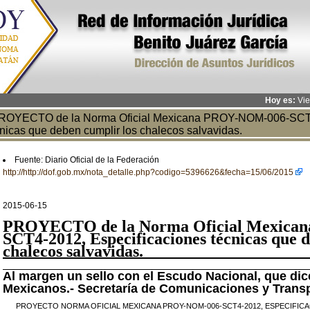
Hoy es:
Vie
OYECTO de la Norma Oficial Mexicana PROY-NOM-006-SCT4-
nicas que deben cumplir los chalecos salvavidas.
Fuente: Diario Oficial de la Federación
http://http://dof.gob.mx/nota_detalle.php?codigo=5396626&fecha=15/06/2015
2015-06-15
PROYECTO
de la Norma Oficial Mexic
SCT4-2012, Especificaciones técnicas que 
chalecos salvavidas.
Al margen un sello con el Escudo Nacional, que di
Mexicanos.- Secretaría de
Comunicaciones y Transp
PROYECTO NORMA OFICIAL MEXICANA PROY-NOM-006-SCT4-2012, ESPECIFIC