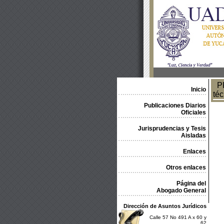
PR
Inicio
téc
Publicaciones Diarios
Oficiales
Jurisprudencias y Tesis
Aisladas
Enlaces
Otros enlaces
Página del
Abogado General
Dirección de Asuntos Jurídicos
Calle 57 No 491 A x 60 y
62