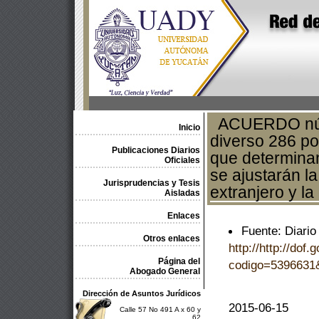
ACUERDO númer
Inicio
diverso 286 po
Publicaciones Diarios
que determinan
Oficiales
se ajustarán la
Jurisprudencias y Tesis
extranjero y la
Aisladas
Enlaces
Fuente: Diario
Otros enlaces
http://http://dof
Página del
codigo=5396631
Abogado General
Dirección de Asuntos Jurídicos
2015-06-15
Calle 57 No 491 A x 60 y
62