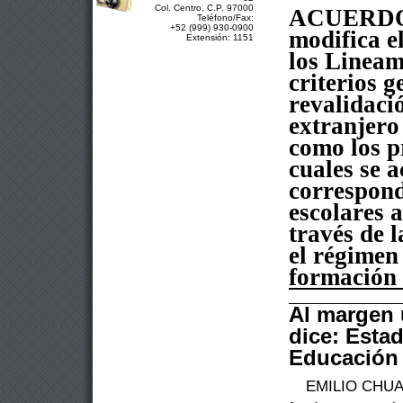
Col. Centro, C.P. 97000
ACUERD
Teléfono/Fax:
+52 (999) 930-0900
modifica el
Extensión: 1151
los Lineam
criterios g
revalidació
extranjero 
como los p
cuales se 
correspond
escolares 
través
de l
el régimen 
formación 
Al margen 
dice: Esta
Educación
EMILIO CHUAY