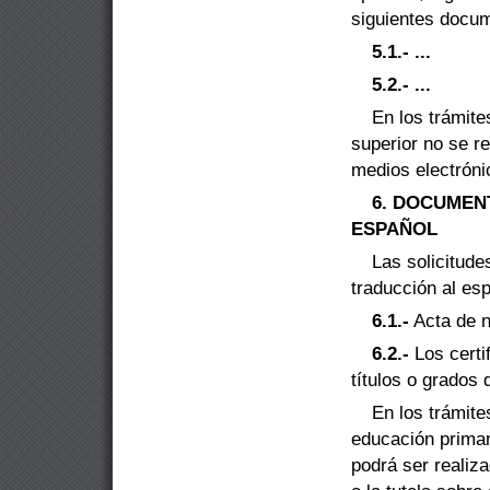
siguientes docum
5.1.-
...
5.2.-
...
En los trámite
superior no se re
medios electrón
6. DOCUMEN
ESPAÑOL
Las solicitude
traducción al esp
6.1.-
Acta de n
6.2.-
Los certi
títulos o grados
En los trámite
educación primar
podrá ser realiza