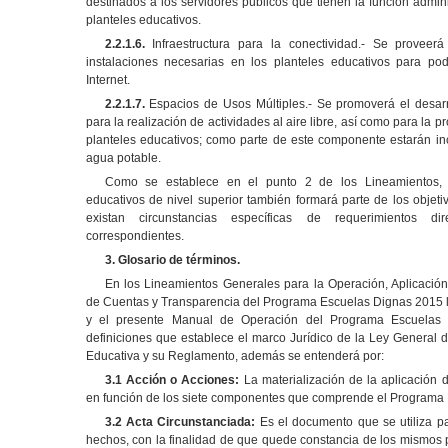
destinados a los servidores públicos que tienen la función adminis
planteles educativos.
2.2.1.6.
Infraestructura para la conectividad.- Se proveer
instalaciones necesarias en los planteles educativos para pode
Internet.
2.2.1.7.
Espacios de Usos Múltiples.- Se promoverá el desarro
para la realización de actividades al aire libre, así como para la p
planteles educativos; como parte de este componente estarán in
agua potable.
Como se establece en el punto 2 de los Lineamientos, l
educativos de nivel superior también formará parte de los obje
existan circunstancias específicas de requerimientos d
correspondientes.
3.
Glosario de términos.
En los Lineamientos Generales para la Operación, Aplicació
de Cuentas y Transparencia del Programa Escuelas Dignas 2015 l
y el presente Manual de Operación del Programa Escuelas 
definiciones que establece el marco Jurídico de la Ley General de
Educativa y su Reglamento, además se entenderá por:
3.1
Acción o Acciones:
La materialización de la aplicación 
en función de los siete componentes que comprende el Programa 
3.2 Acta Circunstanciada:
Es el documento que se utiliza p
hechos, con la finalidad de que quede constancia de los mismos p