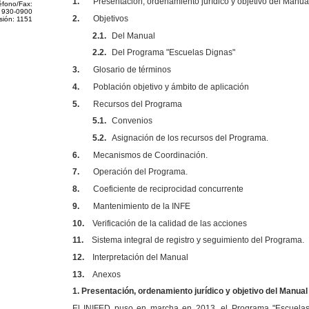
1.
Presentación, ordenamiento jurídico y objetivo del Manua
éfono/Fax:
 930-0900
2.
Objetivos
sión: 1151
2.1.
Del Manual
2.2.
Del Programa "Escuelas Dignas"
3.
Glosario de términos
4.
Población objetivo y ámbito de aplicación
5.
Recursos del Programa
5.1.
Convenios
5.2.
Asignación de los recursos del Programa.
6.
Mecanismos de Coordinación.
7.
Operación del Programa.
8.
Coeficiente de reciprocidad concurrente
9.
Mantenimiento de la INFE
10.
Verificación de la calidad de las acciones
11.
Sistema integral de registro y seguimiento del Programa.
12.
Interpretación del Manual
13.
Anexos
1.
Presentación, ordenamiento jurídico y objetivo del Manual
El INIFED puso en marcha en 2013, el Programa "Escuelas