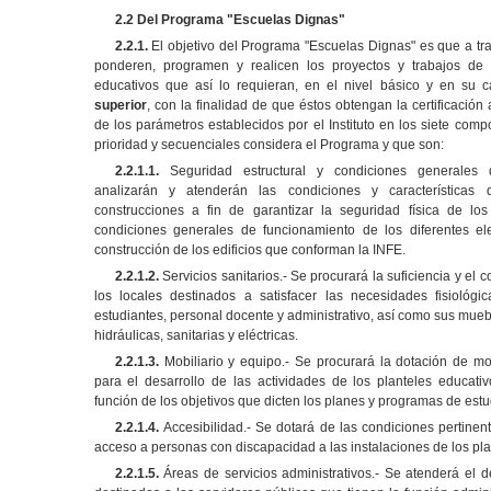
2.2 Del Programa
"
Escuelas Dignas
"
2.2.1.
El objetivo del Programa "Escuelas Dignas" es que a tr
ponderen, programen y realicen los proyectos y trabajos de 
educativos que así lo requieran, en el nivel básico y en su 
superior
, con la finalidad de que éstos obtengan la certificación
de los parámetros establecidos por el Instituto en los siete co
prioridad y secuenciales considera el Programa y que son:
2.2.1.1.
Seguridad estructural y condiciones generales 
analizarán y atenderán las condiciones y características
construcciones a fin de garantizar la seguridad física de lo
condiciones generales de funcionamiento de los diferentes el
construcción de los edificios que conforman la INFE.
2.2.1.2.
Servicios sanitarios.- Se procurará la suficiencia y el 
los locales destinados a satisfacer las necesidades fisiológ
estudiantes, personal docente y administrativo, así como sus mueb
hidráulicas, sanitarias y eléctricas.
2.2.1.3.
Mobiliario y equipo.- Se procurará la dotación de mo
para el desarrollo de las actividades de los planteles educati
función de los objetivos que dicten los planes y programas de estu
2.2.1.4.
Accesibilidad.- Se dotará de las condiciones pertinent
acceso a personas con discapacidad a las instalaciones de los pla
2.2.1.5.
Áreas de servicios administrativos.- Se atenderá el d