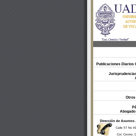
Publicaciones Diarios O
Jurisprudencias
Otros
Pá
Abogado 
Dirección de Asuntos 
Calle 57 No 49
Col. Centro, 