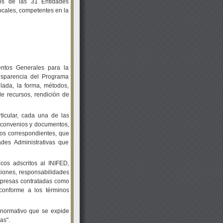
nos de las 31 Entidades
locales, competentes en la
ntos Generales para la
ansparencia del Programa
lada, la forma, métodos,
de recursos, rendición de
ticular, cada una de las
s, convenios y documentos,
zos correspondientes, que
des Administrativas que
cos adscritos al INIFED,
uciones, responsabilidades
Empresas contratadas como
conforme a los términos
normativo que se expide
as".