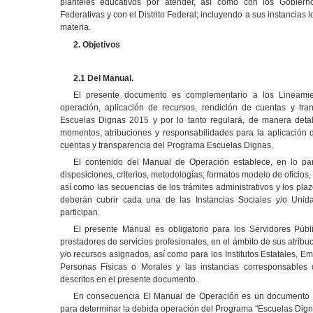
planteles educativos por atender, así como con los Gobier
Federativas y con el Distrito Federal; incluyendo a sus instancias 
materia.
2.
Objetivos
2.1
Del Manual.
El presente documento es complementario a los Lineamie
operación, aplicación de recursos, rendición de cuentas y tr
Escuelas Dignas 2015 y por lo tanto regulará, de manera detal
momentos, atribuciones y responsabilidades para la aplicación 
cuentas y transparencia del Programa Escuelas Dignas.
El contenido del Manual de Operación establece, en lo par
disposiciones, criterios, metodologías; formatos modelo de oficio
así como las secuencias de los trámites administrativos y los pla
deberán cubrir cada una de las Instancias Sociales y/o Unida
participan.
El presente Manual es obligatorio para los Servidores Públi
prestadores de servicios profesionales, en el ámbito de sus atrib
y/o recursos asignados, así como para los Institutos Estatales, 
Personas Físicas o Morales y las instancias corresponsables 
descritos en el presente documento.
En consecuencia El Manual de Operación es un documento 
para determinar la debida operación del Programa "Escuelas Dign