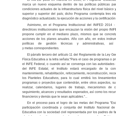
marca un nuevo esquema dentro de las políticas públicas par
condiciones actuales de la infraestructura física del nivel básico
superior y superior del país; dicho Programa contempla tres et
diagnóstico actualizado; la ejecución de acciones y la certificació
Asimismo, en el Programa Institucional del INIFED 2014 -
directrices institucionales que encauzan la visión del propio INI
propone cumplir en el mediano plazo, mismos que se concretan
acciones de los planes anuales. Año con año, en estos instru
políticas de gestión técnicas y administrativas, as
y metas correspondientes.
El párrafo tercero del artículo 11 del Reglamento de la Ley Gen
Física Educativa a la letra señala:"Para el caso de programas o p
el INFE Federal, o cuando así se convenga con las autoridades 
del INFE Estatal, el Instituto estará encargado de la cons
mantenimiento, rehabilitación, reforzamiento, reconstrucción, reco
los Planteles Educativos, para lo cual emitirá los lineamien
programas o proyectos que contendrán, entre otros aspectos, su 
realizar, calendarios, lugares de trabajo, mecanismos de 
seguimiento, alcances y resultados esperados, así como los recu
financieros y demás que le sean aplicables."...
En el proceso para el logro de las metas del Programa "Escu
participación coordinada y conjunta del Instituto Nacional de 
Educativa con la sociedad civil representada por los padres de f