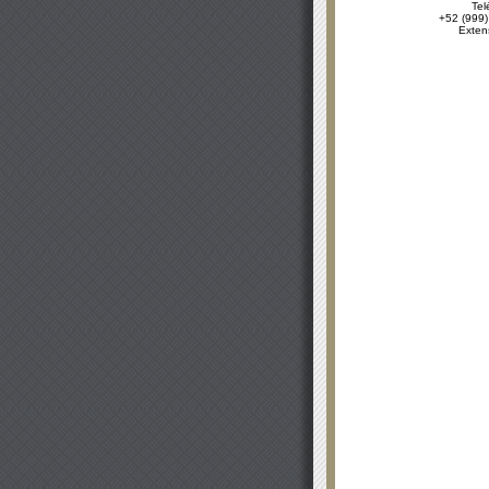
Tel
+52 (999)
Exten