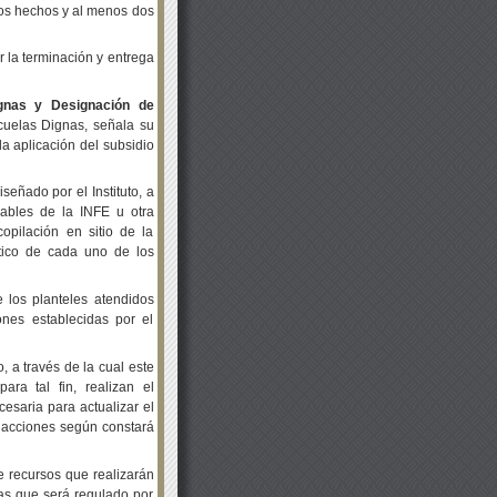
los hechos y al menos dos
la terminación y entrega
ignas y Designación de
scuelas Dignas, señala su
a aplicación del subsidio
señado por el Instituto, a
sables de la INFE u otra
copilación en sitio de la
stico de cada uno de los
 los planteles atendidos
nes establecidas por el
, a través de la cual este
ara tal fin, realizan el
cesaria para actualizar el
as acciones según constará
 recursos que realizarán
nas que será regulado por