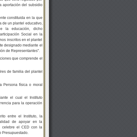
 aportación del subsidio
nte constituida en la que
 de un plantel educativo,
de la educación, dicho
articipación Social en la
s inscritos en el plantel
nte designado mediante el
ión de Representantes".
cciones que comprende el
res de familia del plantel
a Persona física o moral
nte el cual el Instituto
rrencia para la operación
ito entre el Instituto, la
nalidad de apoyar en la
e celebre el CED con la
co Presupuestado.