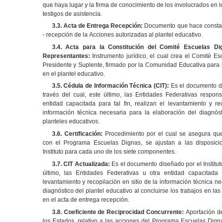
que haya lugar y la firma de conocimiento de los involucrados en 
testigos de asistencia.
3.3. Acta de Entrega Recepción:
Documento que hace constar 
- recepción de la Acciones autorizadas al plantel educativo.
3.4. Acta para la Constitución del Comité Escuelas D
Representantes:
Instrumento jurídico, el cual crea el Comité E
Presidente y Suplente, firmado por la Comunidad Educativa para l
en el plantel educativo.
3.5. Cédula de Información Técnica (CIT):
Es el documento di
través del cual, este último, las Entidades Federativas respon
entidad capacitada para tal fin, realizan el levantamiento y re
información técnica necesaria para la elaboración del diagnó
planteles educativos.
3.6. Certificación:
Procedimiento por el cual se asegura que
con el Programa Escuelas Dignas, se ajustan a las disposicio
Instituto para cada uno de los siete componentes.
3.7. CIT Actualizada:
Es el documento diseñado por el Instituto
último, las Entidades Federativas u otra entidad capacitada p
levantamiento y recopilación en sitio de la información técnica ne
diagnóstico del plantel educativo al concluirse los trabajos en l
en el acta de entrega recepción.
3.8. Coeficiente de Reciprocidad Concurrente:
Aportación de
los Estados, relativo a las acciones del Programa Escuelas Dig