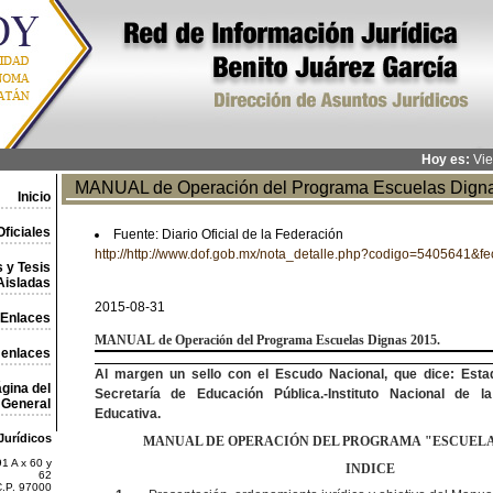
Hoy es:
Vie
MANUAL de Operación del Programa Escuelas Digna
Inicio
ficiales
Fuente: Diario Oficial de la Federación
http://http://www.dof.gob.mx/nota_detalle.php?codigo=5405641&
 y Tesis
Aisladas
2015-08-31
Enlaces
MANUAL
de Operación del Programa Escuelas Dignas 2015.
 enlaces
Al margen un sello con el Escudo Nacional, que dice: Esta
gina del
Secretaría de Educación Pública.-Instituto Nacional de la
General
Educativa.
Jurídicos
MANUAL DE OPERACIÓN DEL PROGRAMA
"
ESCUELA
1 A x 60 y
INDICE
62
C.P. 97000