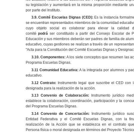
su legislación y aumentará en la misma proporción mediante una
por parte del Instituto.
3.9. Comité Escuelas Dignas (CED):
Es la instancia formalme
se encuentran representados miembros de la comunidad educativa
cuyo objeto social es colaborar para elevar la calidad 
comité
podrá
ser constituido a partir del Consejo Escolar de P
Educación y sus miembros deberán ser padres de familia de alumno
educativo, cuyas gestiones se realizan a través de un representa
"Acta para la Constitución del Comité Escuelas Dignas y Designac
3.10. Componentes:
A los siete conceptos que resumen las a
Programa Escuelas Dignas.
3.11 Comunidad Educativa:
A la integrada por alumnos y pad
educativo.
3.12 Contrato:
Instrumento legal que suscribe el CED con l
designada para la realización de la acción.
3.13 Convenio de Colaboración:
Instrumento jurídico media
establece la colaboración, coordinación, participación y la concu
del Programa Escuelas Dignas.
3.14 Convenio de Concertación:
Instrumento jurídico suscr
Entidad Federativa y el Comité Escuelas Dignas, con la fi
realización de la Acción que se establezca en el contrato qu
Persona física o moral designada en términos del Proyecto Técni