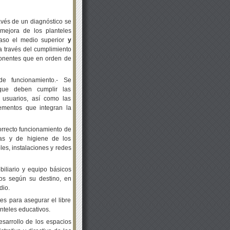
avés de un diagnóstico se
mejora de los planteles
caso el medio superior
y
 a través del cumplimiento
mponentes que en orden de
de funcionamiento.- Se
 que deben cumplir las
s usuarios, así como las
ementos que integran la
correcto funcionamiento de
icas y de higiene de los
les, instalaciones y redes
biliario y equipo básicos
vos según su destino, en
dio.
es para asegurar el libre
nteles educativos.
esarrollo de los espacios