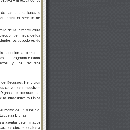
trativa y directiva de los
á de las adaptaciones e
r recibir el servicio de
llo de la infraestructura
rotección perimetral de los
cluidos los bebederos de
a atención a planteles
tivos del programa cuando
irectos y los recursos
n de Recursos, Rendición
os convenios respectivos
Dignas, se tomarán las
 la Infraestructura Física
del monto de un subsidio,
Escuelas Dignas.
ara asentar determinados
ara los efectos legales a