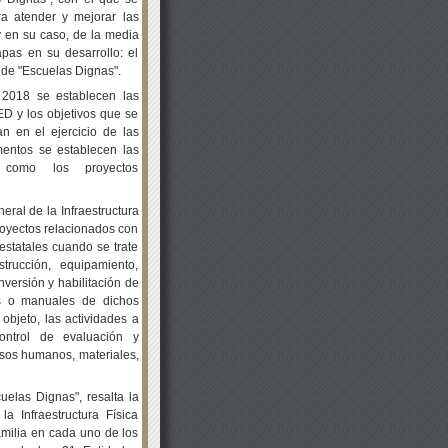
a atender y mejorar las
 y en su caso, de la media
apas en su desarrollo: el
n de "Escuelas Dignas".
 2018 se establecen las
FED y los objetivos que se
 en el ejercicio de las
mentos se establecen las
í como los proyectos
eral de la Infraestructura
royectos relacionados con
estatales cuando se trate
trucción, equipamiento,
nversión y habilitación de
tos o manuales de dichos
objeto, las actividades a
control de evaluación y
rsos humanos, materiales,
elas Dignas", resalta la
la Infraestructura Física
amilia en cada uno de los