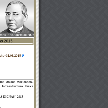
rnes, 7 de Agosto de 2026
s 2015.
fecha=31/08/2015
dos Unidos Mexicanos.-
 Infraestructura Física
S DIGNAS
"
2015