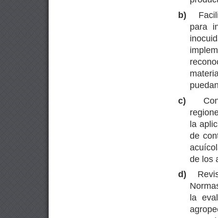
b)
Faci
para i
inocui
implem
recon
materi
puedan 
c)
Con
region
la apl
de con
acuíco
de los 
d)
Revis
Normas
la eva
agrope