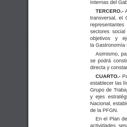
Internas del Gab
TERCERO.-
transversal, e
representantes
sectores socia
objetivos y e
la Gastronomía 
Asimismo, pa
se podrá const
directa y consta
CUARTO.-
Pa
establecer las l
Grupo de Trabaj
y ejes estraté
Nacional, estab
de la PFGN.
En el Plan de
actividades, ses