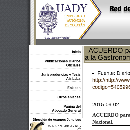
ACUERDO para 
Inicio
a la Gastronom
Publicaciones Diarios
Oficiales
Fuente: Diario
Jurisprudencias y Tesis
Aisladas
http://http://ww
codigo=540599
Enlaces
Otros enlaces
2015-09-02
Página del
Abogado General
ACUERDO
para
Dirección de Asuntos Jurídicos
Nacional.
Calle 57 No 491 A x 60 y
62