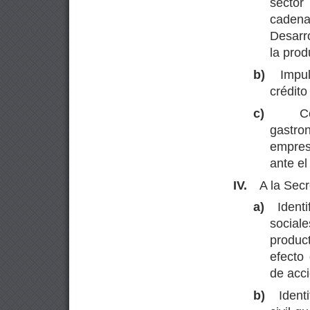
sector
cadena
Desarr
la prod
b)
Impul
crédito
c)
C
gastro
empres
ante el
IV.
A la Secr
a)
Identi
social
produc
efecto
de acci
b)
Ident