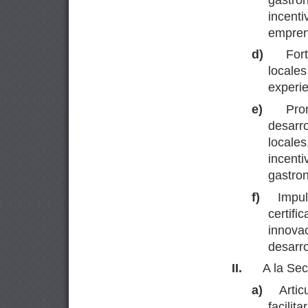
incent
empren
d)
For
locale
experie
e)
Pro
desarr
locales
incent
gastro
f)
Impul
certifi
innova
desarro
II.
A la Sec
a)
Artic
facilit