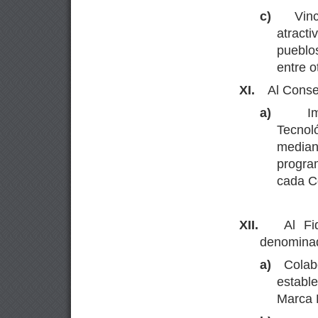
c)
Vin
atract
pueblo
entre o
XI.
Al Conse
a)
I
Tecnol
median
progra
cada C
XII.
Al Fi
denomina
a)
Colab
establ
Marca 