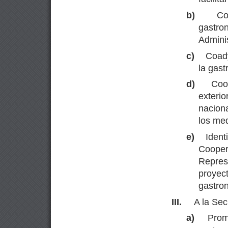
b)
Co
gastro
Adminis
c)
Coady
la gast
d)
Coo
exteri
nacion
los med
e)
Ident
Coope
Repres
proye
gastro
III.
A la Sec
a)
Prom