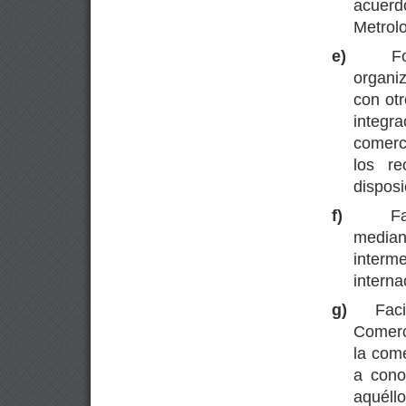
acu
Metrolo
e)
F
organi
con ot
integr
comerc
los r
disposi
f)
F
me
inter
interna
g)
Faci
Comerc
la come
a cono
aquél