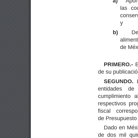
a)
Apor
las co
conserv
y
b)
De
aliment
de Méx
PRIMERO.-
E
de su publicació
SEGUNDO.
entidades de 
cumplimiento a
respectivos pr
fiscal corres
de Presupuesto 
Dado en Méxic
de dos mil qui