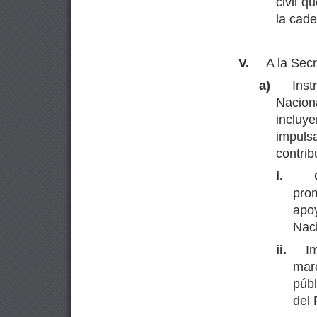
civil q
la cade
V.
A la Sec
a)
Inst
Nacion
inclu
impuls
contrib
i.
pro
apo
Naci
ii.
I
marc
públ
del