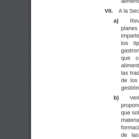
alimen
VII.
A la Sec
a)
Rev
planes
imparte
los t
gastro
que c
aliment
las tra
de los
gestión
b)
Ver
propong
que sol
materi
formac
de las