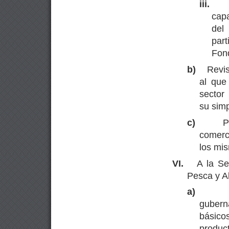
iii.
cap
del
part
Fon
b)
Revis
al que
secto
su simp
c)
P
comerc
los mis
VI.
A la Se
Pesca y A
a)
gubern
básico
produc