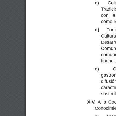
c)
Col
Tradici
con la
como re
d)
Fort
Cultur
Desarr
Comuni
comun
financi
e)
C
gastro
difus
caracte
sustent
XIV.
A la Coo
Conocimie