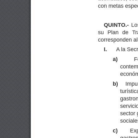
con metas espec
QUINTO.-
Lo
su Plan de Tr
corresponden al
I.
A la Sec
a)
F
contem
económi
b)
Impu
turíst
gastro
servici
sector
sociale
c)
Ex
gastr