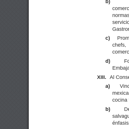
b)
comerc
normas
servic
Gastro
c)
Promo
chefs
comerci
d)
F
Embaja
XIII.
Al Conse
a)
Vin
mexican
cocina 
b)
D
salvag
énfasis