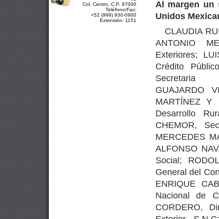
Al margen un 
Col. Centro, C.P. 97000
Teléfono/Fax:
Unidos Mexica
+52 (999) 930-0900
Extensión: 1151
CLAUDIA RUI
ANTONIO MEA
Exteriores; L
Crédito Púb
Secretari
GUAJARDO VIL
MARTÍNEZ Y MA
Desarrollo Ru
CHEMOR, Secr
MERCEDES MAR
ALFONSO NAVAR
Social; ROD
General del Con
ENRIQUE CABR
Nacional de 
CORDERO, Dire
Exterior, S.