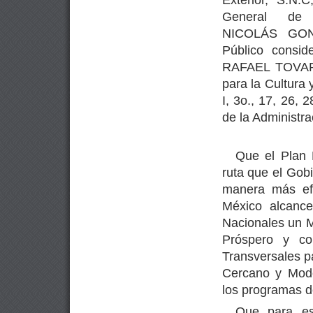
General de 
NICOLÁS GONZ
Público consid
RAFAEL TOVAR 
para la Cultura 
I, 3o., 17, 26, 
de la Administra
Que el Plan 
ruta que el Gobi
manera más ef
México alcanc
Nacionales un M
Próspero y co
Transversales p
Cercano y Mode
los programas de
Que para es