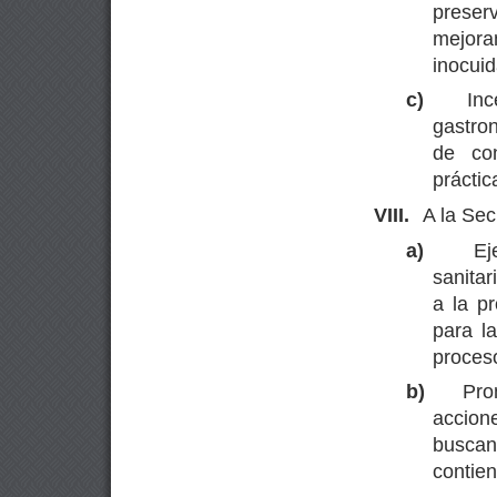
preserv
mejora
inocuid
c)
Inc
gastron
de co
práctic
VIII.
A la Sec
a)
Ej
sanitar
a la p
para l
proceso
b)
Pro
accion
busca
contien