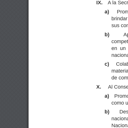
IX.
A la Secr
a)
Prom
brindar
sus co
b)
A
compet
en un 
naciona
c)
Colab
materi
de comp
X.
Al Conse
a)
Promo
como un
b)
Des
nacio
Naciona