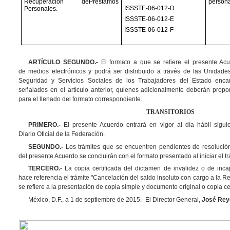
Recuperación dePréstamos
persona
ISSSTE-06-012-D
Personales.
ISSSTE-06-012-E
ISSSTE-06-012-F
ARTÍCULO SEGUNDO.-
El formato a que se refiere el presente Acu
de medios electrónicos y podrá ser distribuido a través de las Unidades 
Seguridad y Servicios Sociales de los Trabajadores del Estado encar
señalados en el artículo anterior, quienes adicionalmente deberán propo
para el llenado del formato correspondiente.
TRANSITORIOS
PRIMERO.-
El presente Acuerdo entrará en vigor al día hábil sigui
Diario Oficial de la Federación.
SEGUNDO.-
Los trámites que se encuentren pendientes de resolución
del presente Acuerdo se concluirán con el formato presentado al iniciar el tr
TERCERO.-
La copia certificada del dictamen de invalidez o de inc
hace referencia el trámite "Cancelación del saldo insoluto con cargo a la R
se refiere a la presentación de copia simple y documento original o copia cer
México, D.F., a 1 de septiembre de 2015.- El Director General,
José Rey