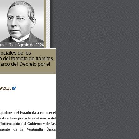
rnes, 7 de Agosto de 2026
ociales de los
 del formato de trámites
marco del Decreto por el
09/2015
abajadores del Estado da a conocer
el
ráfica base prevista en el marco
del
e Información del Gobierno y de
las
amiento de la Ventanilla Única