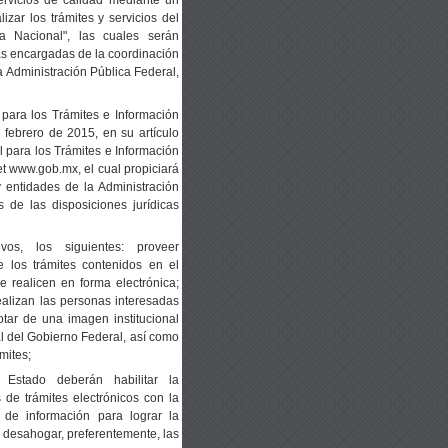
zar los trámites y servicios del
a Nacional", las cuales serán
as encargadas de la coordinación
la Administración Pública Federal,
 para los Trámites e Información
e febrero de 2015, en su artículo
l para los Trámites e Información
net www.gob.mx, el cual propiciará
y entidades de la Administración
 de las disposiciones jurídicas
vos, los siguientes: proveer
e los trámites contenidos en el
 realicen en forma electrónica;
 realizan las personas interesadas
tar de una imagen institucional
al del Gobierno Federal, así como
mites;
Estado deberán habilitar la
s de trámites electrónicos con la
a de información para lograr la
, desahogar, preferentemente, las