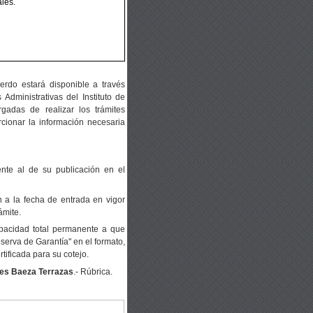
les.
erdo estará disponible a través
Administrativas del Instituto de
gadas de realizar los trámites
rcionar la información necesaria
ente al de su publicación en el
 a la fecha de entrada en vigor
ámite.
apacidad total permanente a que
eserva de Garantía" en el formato,
tificada para su cotejo.
es Baeza Terrazas
.- Rúbrica.