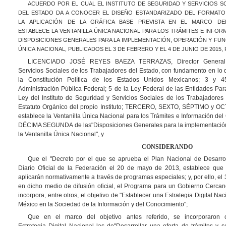
ACUERDO POR EL CUAL EL INSTITUTO DE SEGURIDAD Y SERVICIOS S
DEL
ESTADO DA A CONOCER EL DISEÑO ESTANDARIZADO DEL FORMATO
LA
APLICACIÓN DE LA GRÁFICA BASE PREVISTA EN EL MARCO D
ESTABLECE
LA
VENTANILLA ÚNICA NACIONAL PARA LOS TRÁMITES E INFOR
DISPOSICIONES
GENERALES PARA LA IMPLEMENTACIÓN, OPERACIÓN Y FUN
ÚNICA
NACIONAL, PUBLICADOS EL 3 DE FEBRERO Y EL 4 DE JUNIO DE 2015
LICENCIADO JOSÉ REYES BAEZA TERRAZAS, Director General de
Servicios Sociales de los Trabajadores del Estado, con fundamento en lo d
la Constitución Política de los Estados Unidos Mexicanos; 3 y 
Administración Pública Federal; 5 de la Ley Federal de las Entidades Para
Ley del Instituto de Seguridad y Servicios Sociales de los Trabajadores 
Estatuto Orgánico del propio Instituto; TERCERO, SEXTO, SÉPTIMO y OCT
establece la Ventanilla Única Nacional para los Trámites e Información d
DÉCIMA SEGUNDA de las"Disposiciones Generales para la implementación,
la Ventanilla Única Nacional", y
CONSIDERANDO
Que el "Decreto por el que se aprueba el Plan Nacional de Desarro
Diario Oficial de la Federación el 20 de mayo de 2013, establece que l
aplicarán normativamente a través de programas especiales; y, por ello, el
en dicho medio de difusión oficial, el Programa para un Gobierno Cerca
incorpora, entre otros, el objetivo de "Establecer una Estrategia Digital Na
México en la Sociedad de la Información y del Conocimiento";
Que en el marco del objetivo antes referido, se incorporaron
Estrategia Digital Nacional las de"Desarrollar una oferta de trámites y 