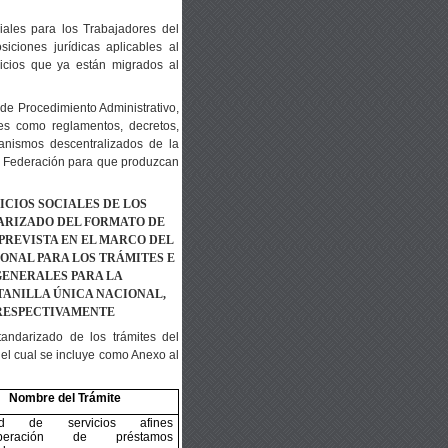
iales para los Trabajadores del
iciones jurídicas aplicables al
vicios que ya están migrados al
 de Procedimiento Administrativo,
les como reglamentos, decretos,
anismos descentralizados de la
 la Federación para que produzcan
ICIOS SOCIALES DE LOS
ARIZADO DEL FORMATO DE
PREVISTA EN EL MARCO DEL
IONAL PARA LOS TRÁMITES
E
GENERALES PARA LA
TANILLA ÚNICA NACIONAL,
, RESPECTIVAMENTE
andarizado de los trámites del
 el cual se incluye como Anexo al
Nombre del Trámite
itud de servicios afines
uperación de préstamos