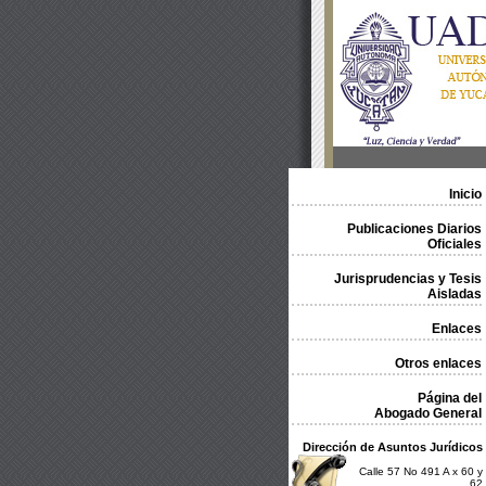
Inicio
Publicaciones Diarios
Oficiales
Jurisprudencias y Tesis
Aisladas
Enlaces
Otros enlaces
Página del
Abogado General
Dirección de Asuntos Jurídicos
Calle 57 No 491 A x 60 y
62