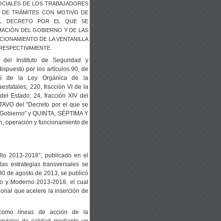
OCIALES DE LOS TRABAJADORES
 DE TRÁMITES CON MOTIVO DE
EL DECRETO POR EL QUE SE
MACIÓN DEL GOBIERNO Y DE LAS
CIONAMIENTO DE LA VENTANILLA
, RESPECTIVAMENTE.
l Instituto de Seguridad y
ispuesto por los artículos 90, de
45 de la Ley Orgánica de la
estatales; 220, fracción VI de la
del Estado; 24, fracción XIV del
AVO del "Decreto por el que se
el Gobierno" y QUINTA, SÉPTIMA Y
 operación y funcionamiento de
llo 2013-2018", publicado en el
as estrategias transversales se
 30 de agosto de 2013, se publicó
no y Moderno 2013-2018, el cual
cional que acelere la inserción de
 como líneas de acción de la
servicios de calidad mediante un