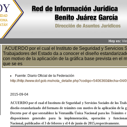
Hoy es:
Vie
ACUERDO por el cual el Instituto de Seguridad y Servicios S
Trabajadores del Estado da a conocer el diseño estandarizado
con motivo de la aplicación de la gráfica base prevista en el 
que se es
Fuente: Diario Oficial de la Federación
http://http://www.dof.gob.mx/nota_detalle.php?codigo=5406360&fecha=04/
2015-09-04
ACUERDO
por el cual el Instituto de Seguridad y Servicios Sociales de los Tr
diseño estandarizado del formato de trámites con motivo de la aplicación de la g
Decreto por el que se
establece la Ventanilla Única Nacional para los Trámites 
disposiciones generales para la implementación, operación y funcion
Nacional,
publicados el 3 de febrero y el 4 de junio de 2015,
respectivamente.