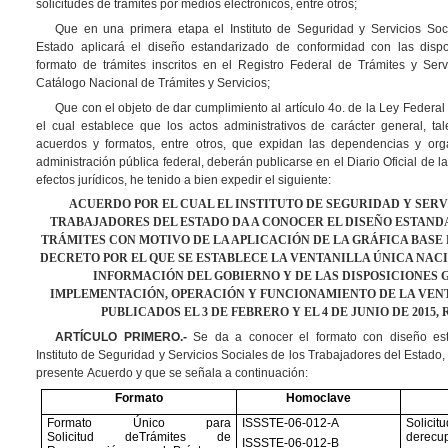
solicitudes de trámites por medios electrónicos, entre otros;
Que en una primera etapa el Instituto de Seguridad y Servicios Soc
Estado aplicará el diseño estandarizado de conformidad con las dispos
formato de trámites inscritos en el Registro Federal de Trámites y Ser
Catálogo Nacional de Trámites y Servicios;
Que con el objeto de dar cumplimiento al artículo 4o. de la Ley Federal
el cual establece que los actos administrativos de carácter general, ta
acuerdos y formatos, entre otros, que expidan las dependencias y org
administración pública federal, deberán publicarse en el Diario Oficial de
efectos jurídicos, he tenido a bien expedir el siguiente:
ACUERDO POR EL CUAL EL INSTITUTO DE SEGURIDAD Y SERV
TRABAJADORES DEL ESTADO DA A CONOCER EL DISEÑO ESTAND
TRÁMITES CON MOTIVO DE LA APLICACIÓN DE LA GRÁFICA BASE 
DECRETO POR EL QUE SE ESTABLECE LA VENTANILLA ÚNICA NAC
INFORMACIÓN DEL GOBIERNO Y DE LAS DISPOSICIONES 
IMPLEMENTACIÓN, OPERACIÓN Y FUNCIONAMIENTO DE LA VEN
PUBLICADOS EL 3 DE FEBRERO Y EL 4 DE JUNIO DE 2015
ARTÍCULO PRIMERO.-
Se da a conocer el formato con diseño est
Instituto de Seguridad y Servicios Sociales de los Trabajadores del Estado,
presente Acuerdo y que se señala a continuación:
Formato
Homoclave
Formato Único para
ISSSTE-06-012-A
Solic
Solicitud deTrámites de
derec
ISSSTE-06-012-B